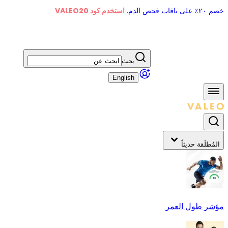
خصم ٢٠٪ على باقات فحص الدم.
استخدم كود VALEO20
بحث
English
المُطلَقة حديثاً
مؤشر طول العمر