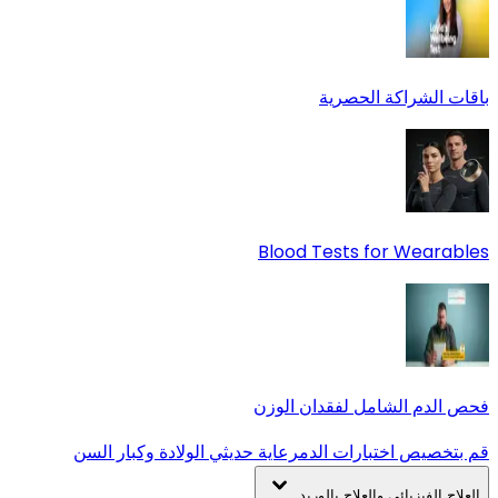
باقات الشراكة الحصرية
Blood Tests for Wearables
فحص الدم الشامل لفقدان الوزن
قم بتخصيص اختبارات الدم
رعاية حديثي الولادة وكبار السن
العلاج الفيزيائي والعلاج بالوريد