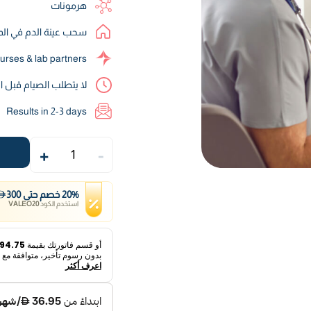
هرمونات
سحب عينة الدم في الم
urses & lab partners
لا يتطلب الصيام قبل
Results in 2-3 days
+
-
1
%
20
خصم
حتى
300
استخدم الكود
VALEO20
أو قسم فاتورتك بقيمة
94.75 د.إ
بدون رسوم تأخير، متوافقة مع ا
اعرف أكثر