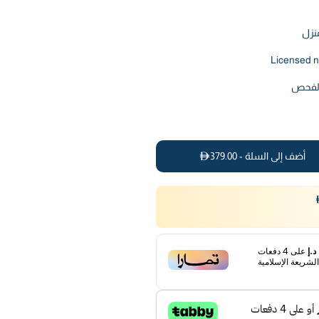
نزل
Licensed n
 الفحص
أضف إلى السلة -
379.00
على
4
دفعات
لشريعة الإسلامية