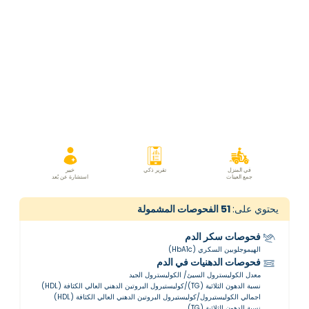
في المنزل
تقرير ذكي
خبير
جمع العينات
استشارة عن بُعد
يحتوي على:
51
الفحوصات المشمولة
فحوصات سكر الدم
الهيموجلوبين السكري (HbA1c)
فحوصات الدهنيات في الدم
معدل الكوليسترول السيئ/ الكوليسترول الجيد
نسبة الدهون الثلاثية (TG)/كوليستيرول البروتين الدهني العالي الكثافة (HDL)
اجمالي الكوليستيرول/كوليستيرول البروتين الدهني العالي الكثافة (HDL)
نسبة الدهون الثلاثية (TG)