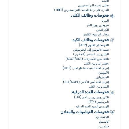
الحديد
تحليل إشباع الترانسفيرين
القدرة على ربط الحديد بالترانسفيرين (TIBC)
فحوصات وظائف الكلى
اليوريا
نتروجين يوريا الدم
الكرياتينين
معدل الترشيح الكلوي
فحوصات وظائف الكبد
الفوسفاتاز القلوي (ALP)
نسبة الألبومين إلى الجلوبيولين
البيليروبين المباشر (المقترن)
ناقلة أمين الأسبارتات (SGOT/AST)
تحليل البروتين الكلي
إنزيم ناقلة الببتيد غاما غلوتاميل (GGT)
الألبومين
الجلوبيولين
إنزيم ناقلة أمين الألانين (ALT/SGPT)
البيليروبين الكلي
فحوصات الغدة الدرقية
ثلاثي يودوثيرونين الحر (FT3)
ثايروكسن (FT4)
الهرمون المنبه للغدة الدرقية
فحوصات الفيتامينات والمعادن
المغنيسيوم
كالسيوم
فيتامين د