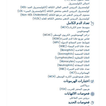
اجمالي الكوليستيرول
كوليستيرول البروتين الدهني العالي الكثافة (الكوليستيرول الجيد-HDL)
كوليستيرول البروتين الدهني منخفض الكثافة (الكوليستيرول السيء-LDL)
مستوى البروتين الدهني غير مرتفع الكثافة (Non-HDL Cholesterol)
كوليسترول البروتين الدهني منخفض الكثافة للغاية (VLDL)
تعداد الدم الكامل
متوسط حجم الكريات(MCV)
الهيموجلوبين
تركيز الهيموجلوبين الكريوي الوسطي (MCHC)
قياس توزيع خلايا الدم الحمراء(RDW)
مُتوسّط ​​حجم الصفائح الدمويّة (MPV)
تعداد خلايا الدم البيضاء (WBC)
الخلايا القاعدية (Basophils)
الخلايا الحمضية (Eosinophils)
الخلايا اللمفاوية (Lymphocytes)
الخلايا الوحيدة (Monocytes)
الخلايا المتعادلة (Neutrophils)
تعداد خلايا الدم الحمراء (RBC)
الهيماتوكريت(HCT)
تحليل هيموجلوبين الكرية الوسطي (MCH)
اختبارات الهرمونات
برولاكتين
هرمون المحفز للجريب (FSH)
فحوصات الالتهابات
بروتين سي التفاعلي
فحوصات الحديد