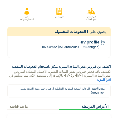
في المنزل
تقرير ذكي
خبير
جمع العينات
استشارة عن بُعد
يحتوي على:
1
الفحوصات المشمولة
HIV profile
HIV Combo (I&II Antibodies+ P24 Antigen)
اكشف عن فيروس نقص المناعة البشرية مبكرًا باستخدام الفحوصات المتقدمة
تكتشف باقة فحص فيروس نقص المناعة البشرية الأجسام المضادة لفيروس
نقص المناعة البشرية HIV-1 وHIV-2 بالإضافة إلى مستضد p24، مما يساهم في
تشخيص مبكر ودقيق. يساعد هذا الفحص المتقدم على زيادة فرص اكتشاف عدوى
اقرأ المزيد
فيروس نقص المناعة البشرية في مراحلها الأولى، مما يدعم الاستشارة الطبية
والرعاية في الوقت المناسب.
مقدم الخدمة:
الرعاية الصحية المنزلية التكاملية (رقم ترخيص هيئة الصحة بدبي:
9025464)
الأعراض المرتبطة
ما يتم قياسه