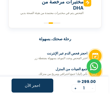
مؤشر طول العمر
تقييم شخصي لتحسينمؤشر طول العمر الخاص بك.
رحلة صحتك، بسهولة
احجز فحص الدم عبر الإنترنت
اختر الفحص وحدد الموعد بسهولة بضغطة زر.
جمع العينات من المنزل
نأتي إليك! جمع احترافي ومريح من منزلك.
299.00
توليد التقرير
احجز الآن
1
+
-
احصل على تقارير شاملة وفي الوقت المناسب
احصل على نقاط طول العمر
فهم أعمق لصحتك من خلال رؤى خاصة بطول العمر.