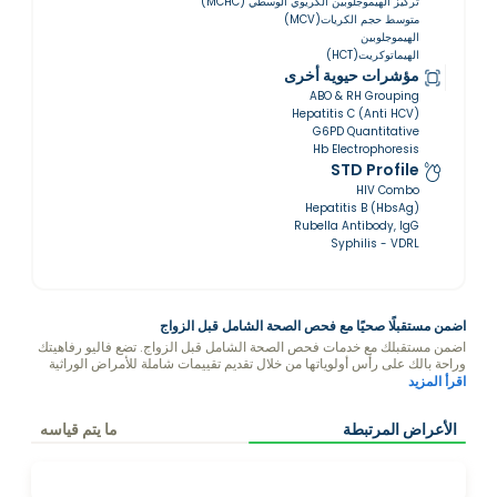
تركيز الهيموجلوبين الكريوي الوسطي (MCHC)
متوسط حجم الكريات(MCV)
الهيموجلوبين
الهيماتوكريت(HCT)
مؤشرات حيوية أخرى
ABO & RH Grouping
Hepatitis C (Anti HCV)
G6PD Quantitative
Hb Electrophoresis
STD Profile
HIV Combo
Hepatitis B (HbsAg)
Rubella Antibody, IgG
Syphilis - VDRL
اضمن مستقبلًا صحيًا مع فحص الصحة الشامل قبل الزواج
اضمن مستقبلك مع خدمات فحص الصحة الشامل قبل الزواج. تضع فاليو رفاهيتك
وراحة بالك على رأس أولوياتها من خلال تقديم تقييمات شاملة للأمراض الوراثية
والمعدية والمزمنة. توفر اختباراتنا الحديثة والاستشارات الشخصية لك ولشريكك
اقرأ المزيد
الرؤى الأساسية اللازمة لبناء حياة صحية وسعيدة معًا. من خلال تحديد المخاطر
الصحية المحتملة قبل عقد القران، نساعدك على اتخاذ قرارات مستنيرة لمستقبل
الأعراض المرتبطة
ما يتم قياسه
أكثر إشراقًا وصحة. استثمر في قصة حبك - حدد موعدًا لفحص الصحة قبل الزواج
اليوم واتخذ الخطوة الأولى نحو حياة مليئة بالعافية والسعادة.