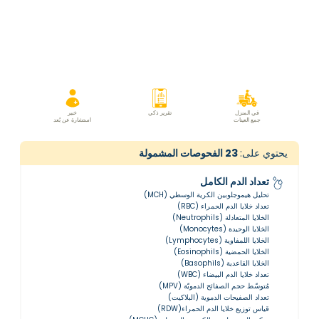
في المنزل
تقرير ذكي
خبير
جمع العينات
استشارة عن بُعد
يحتوي على:
23
الفحوصات المشمولة
تعداد الدم الكامل
تحليل هيموجلوبين الكرية الوسطي (MCH)
تعداد خلايا الدم الحمراء (RBC)
الخلايا المتعادلة (Neutrophils)
الخلايا الوحيدة (Monocytes)
الخلايا اللمفاوية (Lymphocytes)
الخلايا الحمضية (Eosinophils)
الخلايا القاعدية (Basophils)
تعداد خلايا الدم البيضاء (WBC)
مُتوسّط ​​حجم الصفائح الدمويّة (MPV)
تعداد الصفيحات الدموية (البلاكيت)
قياس توزيع خلايا الدم الحمراء(RDW)