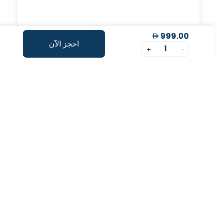
999.00
احجز الآن
1
+
-
رحلة صحتك، بسهولة
احجز فحص الدم عبر الإنترنت
اختر الفحص وحدد الموعد بسهولة بضغطة زر.
جمع العينات من المنزل
نأتي إليك! جمع احترافي ومريح من منزلك.
توليد التقرير
احصل على تقارير شاملة وفي الوقت المناسب
احصل على نقاط طول العمر
فهم أعمق لصحتك من خلال رؤى خاصة بطول العمر.
استشارة عن بعد مع خبير