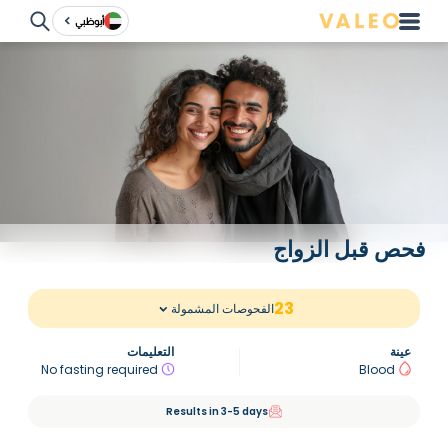
أبوظبي
فحص قبل الزواج
23
الفحوصات المشمولة
عينة
التعليمات
No fasting required
Blood
Results in 3-5 days