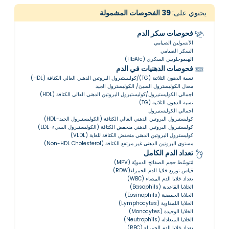
يحتوي على:
39
الفحوصات المشمولة
فحوصات سكر الدم
الأنسولين الصيامي
السكر الصيامي
الهيموجلوبين السكري (HbA1c)
فحوصات الدهنيات في الدم
نسبة الدهون الثلاثية (TG)/كوليستيرول البروتين الدهني العالي الكثافة (HDL)
معدل الكوليسترول السيئ/ الكوليسترول الجيد
اجمالي الكوليستيرول/كوليستيرول البروتين الدهني العالي الكثافة (HDL)
نسبة الدهون الثلاثية (TG)
اجمالي الكوليستيرول
كوليستيرول البروتين الدهني العالي الكثافة (الكوليستيرول الجيد-HDL)
كوليستيرول البروتين الدهني منخفض الكثافة (الكوليستيرول السيء-LDL)
كوليسترول البروتين الدهني منخفض الكثافة للغاية (VLDL)
مستوى البروتين الدهني غير مرتفع الكثافة (Non-HDL Cholesterol)
تعداد الدم الكامل
مُتوسّط ​​حجم الصفائح الدمويّة (MPV)
قياس توزيع خلايا الدم الحمراء(RDW)
تعداد خلايا الدم البيضاء (WBC)
الخلايا القاعدية (Basophils)
الخلايا الحمضية (Eosinophils)
الخلايا اللمفاوية (Lymphocytes)
الخلايا الوحيدة (Monocytes)
الخلايا المتعادلة (Neutrophils)
تعداد خلايا الدم الحمراء (RBC)