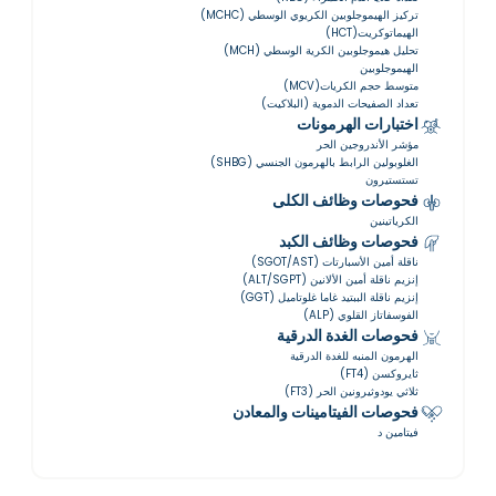
تركيز الهيموجلوبين الكريوي الوسطي (MCHC)
الهيماتوكريت(HCT)
تحليل هيموجلوبين الكرية الوسطي (MCH)
الهيموجلوبين
متوسط حجم الكريات(MCV)
تعداد الصفيحات الدموية (البلاكيت)
اختبارات الهرمونات
مؤشر الأندروجين الحر
الغلوبولين الرابط بالهرمون الجنسي (SHBG)
تستستيرون
فحوصات وظائف الكلى
الكرياتينين
فحوصات وظائف الكبد
ناقلة أمين الأسبارتات (SGOT/AST)
إنزيم ناقلة أمين الألانين (ALT/SGPT)
إنزيم ناقلة الببتيد غاما غلوتاميل (GGT)
الفوسفاتاز القلوي (ALP)
فحوصات الغدة الدرقية
الهرمون المنبه للغدة الدرقية
ثايروكسن (FT4)
ثلاثي يودوثيرونين الحر (FT3)
فحوصات الفيتامينات والمعادن
فيتامين د