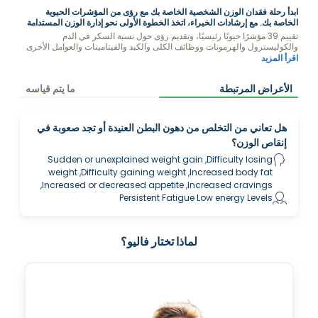
ابدأ رحلة فقدان الوزن الشخصية الخاصة بك مع رؤى من المؤشرات الحيوية
الخاصة بك. مع إرشادات الخبراء، اتخذ الخطوة الأولى نحو إدارة الوزن المستدامة
تقييم 39 مؤشرًا حيويًا رئيسيًا، وتقديم رؤى حول نسبة السكر في الدم
والكوليسترول والهرمونات ووظائف الكلى والكبد والفيتامينات والعوامل الأخرى
التي قد تؤثر على وزنك.
اقرأ المزيد
الأعراض المرتبطة
ما يتم قياسه
هل تعاني من التخلص من دهون البطن العنيدة أو تجد صعوبة في
إنقاص الوزن؟
Sudden or unexplained weight gain ,Difficulty losing
weight ,Difficulty gaining weight ,Increased body fat
,Increased or decreased appetite ,Increased cravings
Persistent Fatigue Low energy Levels
لماذا تختار فاليو؟