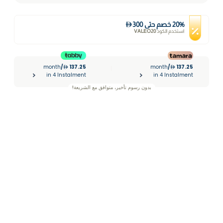
%
20
خصم
حتى
300
استخدم الكود
VALEO20
month
/
137.25
month
/
137.25
|
in 4 Instalment
in 4 Instalment
بدون رسوم تأخير، متوافق مع الشريعة!