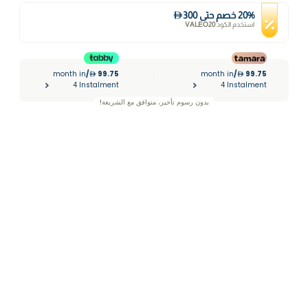
%
20
خصم
حتى
300
استخدم الكود
VALEO20
month in
/
99.75
month in
/
99.75
|
4 Instalment
4 Instalment
بدون رسوم تأخير، متوافق مع الشريعة!