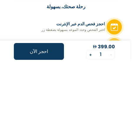
رحلة صحتك، بسهولة
احجز فحص الدم عبر الإنترنت
اختر الفحص وحدد الموعد بسهولة بضغطة زر.
جمع العينات من المنزل
399.00
نأتي إليك! جمع احترافي ومريح من منزلك.
احجز الآن
1
+
-
توليد التقرير
احصل على تقارير شاملة وفي الوقت المناسب
احصل على نقاط طول العمر
فهم أعمق لصحتك من خلال رؤى خاصة بطول العمر.
استشارة عن بعد مع خبير
توجيه صحيح لاتخاذ خطوات مدروسة لتحسين صحتك.