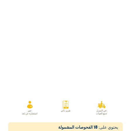
في المنزل
تقرير ذكي
خبير
جمع العينات
استشارة عن بُعد
يحتوي على:
18
الفحوصات المشمولة