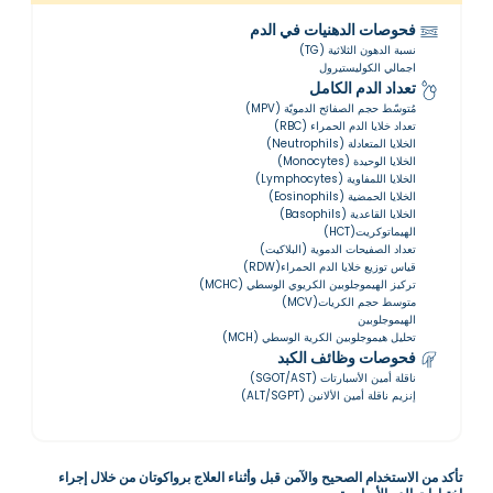
فحوصات الدهنيات في الدم
نسبة الدهون الثلاثية (TG)
اجمالي الكوليستيرول
تعداد الدم الكامل
مُتوسّط ​​حجم الصفائح الدمويّة (MPV)
تعداد خلايا الدم الحمراء (RBC)
الخلايا المتعادلة (Neutrophils)
الخلايا الوحيدة (Monocytes)
الخلايا اللمفاوية (Lymphocytes)
الخلايا الحمضية (Eosinophils)
الخلايا القاعدية (Basophils)
الهيماتوكريت(HCT)
تعداد الصفيحات الدموية (البلاكيت)
قياس توزيع خلايا الدم الحمراء(RDW)
تركيز الهيموجلوبين الكريوي الوسطي (MCHC)
متوسط حجم الكريات(MCV)
الهيموجلوبين
تحليل هيموجلوبين الكرية الوسطي (MCH)
فحوصات وظائف الكبد
ناقلة أمين الأسبارتات (SGOT/AST)
إنزيم ناقلة أمين الألانين (ALT/SGPT)
تأكد من الاستخدام الصحيح والآمن قبل وأثناء العلاج برواكوتان من خلال إجراء