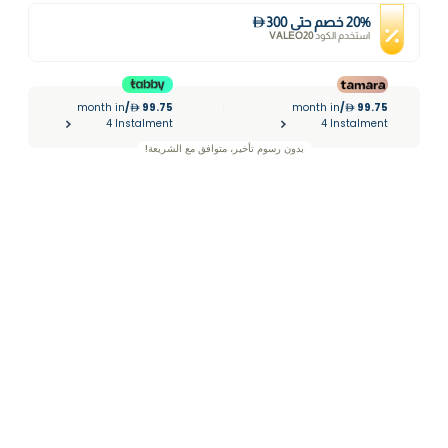
%
20
خصم
حتى
300
استخدم الكود
VALEO20
month in
/
99.75
month in
/
99.75
|
4 Instalment
4 Instalment
بدون رسوم تأخير، متوافق مع الشريعة!