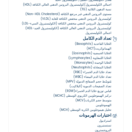
اجمالي الكوليستيرول/كوليستيرول البروتين الدهني العالي الكثافة (HDL)
نسبة الدهون الثلاثية (TG)
مستوى البروتين الدهني غير مرتفع الكثافة (Non-HDL Cholesterol)
كوليسترول البروتين الدهني منخفض الكثافة للغاية (VLDL)
كوليستيرول البروتين الدهني منخفض الكثافة (الكوليستيرول السيء-LDL)
كوليستيرول البروتين الدهني العالي الكثافة (الكوليستيرول الجيد-HDL)
اجمالي الكوليستيرول
تعداد الدم الكامل
الخلايا القاعدية (Basophils)
الهيماتوكريت(HCT)
الخلايا الحمضية (Eosinophils)
الخلايا اللمفاوية (Lymphocytes)
الخلايا الوحيدة (Monocytes)
الخلايا المتعادلة (Neutrophils)
تعداد خلايا الدم الحمراء (RBC)
تعداد خلايا الدم البيضاء (WBC)
مُتوسّط ​​حجم الصفائح الدمويّة (MPV)
تعداد الصفيحات الدموية (البلاكيت)
قياس توزيع خلايا الدم الحمراء(RDW)
تركيز الهيموجلوبين الكريوي الوسطي (MCHC)
متوسط حجم الكريات(MCV)
الهيموجلوبين
تحليل هيموجلوبين الكرية الوسطي (MCH)
اختبارات الهرمونات
استراديول
تستستيرون
البروجسترون