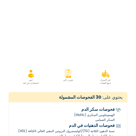
في المنزل
تقرير ذكي
خبير
جمع العينات
استشارة عن بُعد
يحتوي على:
30
الفحوصات المشمولة
فحوصات سكر الدم
الهيموجلوبين السكري (HbA1c)
السكر الصيامي
فحوصات الدهنيات في الدم
نسبة الدهون الثلاثية (TG)/كوليستيرول البروتين الدهني العالي الكثافة (HDL)
معدل الكوليسترول السيئ/ الكوليسترول الجيد