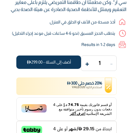
سي آر". وكن مطمئنًا أن طاقمنا التمريضي يلتزم بأعلى معايير
التعقيم ويمتثل للأنظمة الصحية الصادرة عن هيئة الصحة بدبي.
أخذ مسحة من الأنف او الحلق في المنزل
يتطلب الحجز المسبق (نحو 6-4 ساعات قبل موعد إجراء التحليل)
Results in 1-2 days
+
-
أضف إلى السلة -
299.00
1
%
20
خصم
حتى
300
استخدم الكود
VALEO20
أو قسم فاتورتك بقيمة
74.75 د.إ
على
4
دفعات بدون رسوم تأخير، متوافقة مع
الشريعة الإسلامية
اعرف أكثر