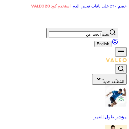
خصم ٢٠٪ على باقات فحص الدم.
استخدم كود VALEO20
بحث
English
المُطلَقة حديثاً
مؤشر طول العمر