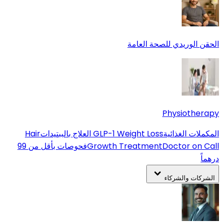
الحقن الوريدي للصحة العامة
Physiotherapy
المكملات الغذائية
GLP-1 Weight Loss
العلاج بالببتيدات
Hair
Doctor on Call
Growth Treatment
فحوصات بأقل من 99
درهماً
الشركات والشركاء