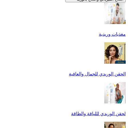
مغذيات وريدية
الحقن الوريدي للجمال والعافية
لحقن الوريدي لللياقة والطاقة