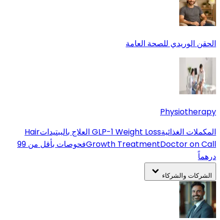
الحقن الوريدي للصحة العامة
Physiotherapy
المكملات الغذائية
GLP-1 Weight Loss
العلاج بالببتيدات
Hair
Doctor on Call
Growth Treatment
فحوصات بأقل من 99
درهماً
الشركات والشركاء