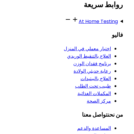
روابط سريعة
At Home Testing
فاليو
اختبار معملي في المنزل
العلاج بالتنقيط الوريدي
برنامج فقدان الوزن
رعاية حديثي الولادة
العلاج بالببتيدات
طبيب تحت الطلب
المكملات الغذائية
مركز الصحة
من نحن
تواصل معنا
المساعدة والدعم