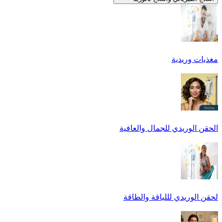
مغذيات وريدية
الحقن الوريدي للجمال والعافية
لحقن الوريدي لللياقة والطاقة