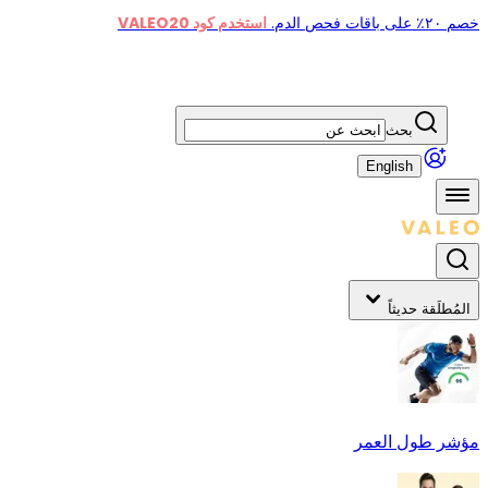
خصم ٢٠٪ على باقات فحص الدم.
استخدم كود VALEO20
بحث
English
المُطلَقة حديثاً
مؤشر طول العمر