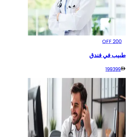
OFF
200
طبيب في فندق
199
399