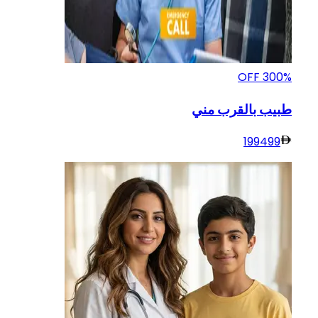
OFF
300
%
طبيب بالقرب مني
199
499