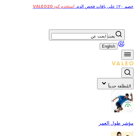
خصم ٢٠٪ على باقات فحص الدم.
استخدم كود VALEO20
بحث
English
المُطلَقة حديثاً
مؤشر طول العمر