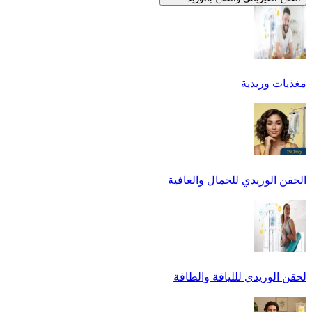
مغذيات وريدية
الحقن الوريدي للجمال والعافية
لحقن الوريدي لللياقة والطاقة