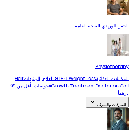
الحقن الوريدي للصحة العامة
Physiotherapy
المكملات الغذائية
GLP-1 Weight Loss
العلاج بالببتيدات
Hair
Doctor on Call
Growth Treatment
فحوصات بأقل من 99
درهماً
الشركات والشركاء