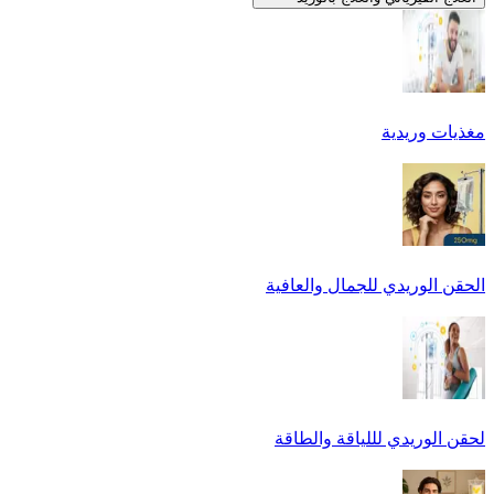
مغذيات وريدية
الحقن الوريدي للجمال والعافية
لحقن الوريدي لللياقة والطاقة