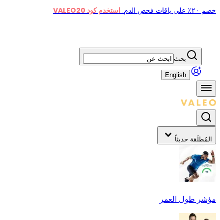
خصم ٢٠٪ على باقات فحص الدم.
استخدم كود VALEO20
بحث
English
المُطلَقة حديثاً
مؤشر طول العمر