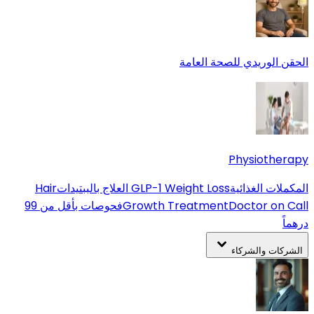
الحقن الوريدي للصحة العامة
Physiotherapy
المكملات الغذائية
GLP-1 Weight Loss
العلاج بالببتيدات
Hair
Doctor on Call
Growth Treatment
فحوصات بأقل من 99
درهماً
الشركات والشركاء