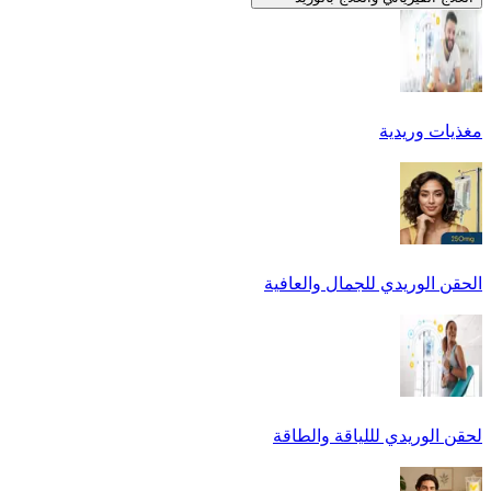
مغذيات وريدية
الحقن الوريدي للجمال والعافية
لحقن الوريدي لللياقة والطاقة