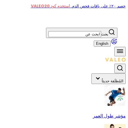
خصم ٢٠٪ على باقات فحص الدم.
استخدم كود VALEO20
بحث
English
المُطلَقة حديثاً
مؤشر طول العمر