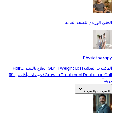
الحقن الوريدي للصحة العامة
Physiotherapy
المكملات الغذائية
GLP-1 Weight Loss
العلاج بالببتيدات
Hair
Doctor on Call
Growth Treatment
فحوصات بأقل من 99
درهماً
الشركات والشركاء