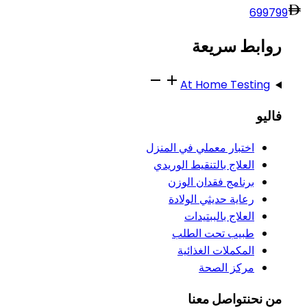
699
799
روابط سريعة
At Home Testing
فاليو
اختبار معملي في المنزل
العلاج بالتنقيط الوريدي
برنامج فقدان الوزن
رعاية حديثي الولادة
العلاج بالببتيدات
طبيب تحت الطلب
المكملات الغذائية
مركز الصحة
من نحن
تواصل معنا