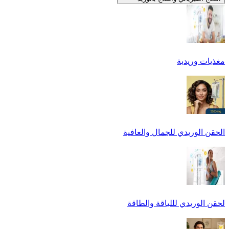
مغذيات وريدية
الحقن الوريدي للجمال والعافية
لحقن الوريدي لللياقة والطاقة