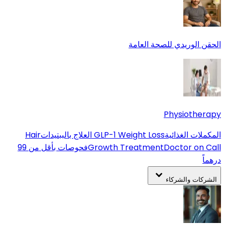
الحقن الوريدي للصحة العامة
Physiotherapy
المكملات الغذائية
GLP-1 Weight Loss
العلاج بالببتيدات
Hair
Doctor on Call
Growth Treatment
فحوصات بأقل من 99
درهماً
الشركات والشركاء