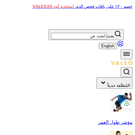
خصم ٢٠٪ على باقات فحص الدم.
استخدم كود VALEO20
بحث
English
المُطلَقة حديثاً
مؤشر طول العمر