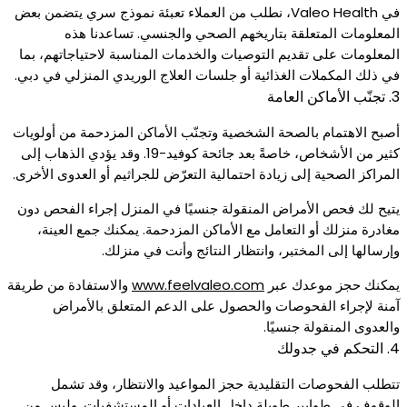
في Valeo Health، نطلب من العملاء تعبئة نموذج سري يتضمن بعض
المعلومات المتعلقة بتاريخهم الصحي والجنسي. تساعدنا هذه
المعلومات على تقديم التوصيات والخدمات المناسبة لاحتياجاتهم، بما
في ذلك المكملات الغذائية أو جلسات العلاج الوريدي المنزلي في دبي.
3. تجنّب الأماكن العامة
أصبح الاهتمام بالصحة الشخصية وتجنّب الأماكن المزدحمة من أولويات
كثير من الأشخاص، خاصةً بعد جائحة كوفيد-19. وقد يؤدي الذهاب إلى
المراكز الصحية إلى زيادة احتمالية التعرّض للجراثيم أو العدوى الأخرى.
يتيح لك فحص الأمراض المنقولة جنسيًا في المنزل إجراء الفحص دون
مغادرة منزلك أو التعامل مع الأماكن المزدحمة. يمكنك جمع العينة،
وإرسالها إلى المختبر، وانتظار النتائج وأنت في منزلك.
يمكنك حجز موعدك عبر
www.feelvaleo.com
والاستفادة من طريقة
آمنة لإجراء الفحوصات والحصول على الدعم المتعلق بالأمراض
والعدوى المنقولة جنسيًا.
4. التحكم في جدولك
تتطلب الفحوصات التقليدية حجز المواعيد والانتظار، وقد تشمل
الوقوف في طوابير طويلة داخل العيادات أو المستشفيات. وليس من