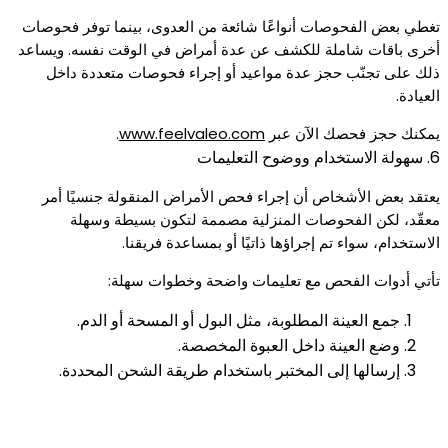
تغطي بعض الفحوصات أنواعًا شائعة من العدوى، بينما توفر فحوصات
أخرى باقات شاملة للكشف عن عدة أمراض في الوقت نفسه. ويساعد
ذلك على تجنّب حجز عدة مواعيد أو إجراء فحوصات متعددة داخل
العيادة.
يمكنك حجز فحصك الآن عبر
www.feelvaleo.com
.
6. سهولة الاستخدام ووضوح التعليمات
يعتقد بعض الأشخاص أن إجراء فحص الأمراض المنقولة جنسيًا أمر
معقّد، لكن الفحوصات المنزلية مصممة لتكون بسيطة وسهلة
الاستخدام، سواء تم إجراؤها ذاتيًا أو بمساعدة فريقنا.
تأتي أدوات الفحص مع تعليمات واضحة وخطوات سهلة:
جمع العينة المطلوبة، مثل البول أو المسحة أو الدم.
وضع العينة داخل العبوة المخصصة.
إرسالها إلى المختبر باستخدام طريقة الشحن المحددة.
لا تحتاج العملية إلى تدريب طبي خاص أو معدات معقدة، إذ صُممت
أدوات الفحص ليتمكن الأفراد من استخدامها بسهولة وثقة.