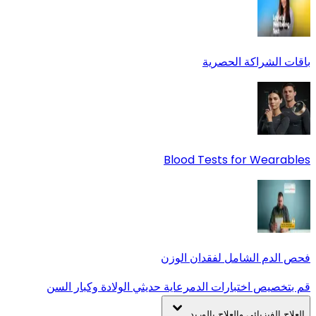
باقات الشراكة الحصرية
Blood Tests for Wearables
فحص الدم الشامل لفقدان الوزن
قم بتخصيص اختبارات الدم
رعاية حديثي الولادة وكبار السن
العلاج الفيزيائي والعلاج بالوريد