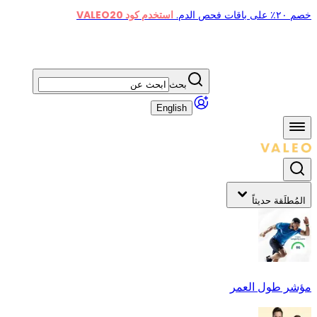
خصم ٢٠٪ على باقات فحص الدم.
استخدم كود VALEO20
بحث
English
المُطلَقة حديثاً
مؤشر طول العمر