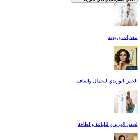
مغذيات وريدية
الحقن الوريدي للجمال والعافية
لحقن الوريدي لللياقة والطاقة