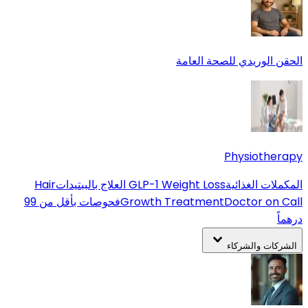
الحقن الوريدي للصحة العامة
Physiotherapy
المكملات الغذائية
GLP-1 Weight Loss
العلاج بالببتيدات
Hair
Doctor on Call
Growth Treatment
فحوصات بأقل من 99
درهماً
الشركات والشركاء