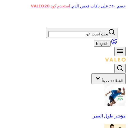
خصم ٢٠٪ على باقات فحص الدم.
استخدم كود VALEO20
بحث
English
المُطلَقة حديثاً
مؤشر طول العمر