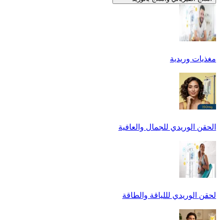
مغذيات وريدية
الحقن الوريدي للجمال والعافية
لحقن الوريدي لللياقة والطاقة