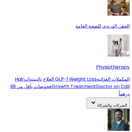
الحقن الوريدي للصحة العامة
Physiotherapy
المكملات الغذائية
GLP-1 Weight Loss
العلاج بالببتيدات
Hair
Doctor on Call
Growth Treatment
فحوصات بأقل من 99
درهماً
الشركات والشركاء