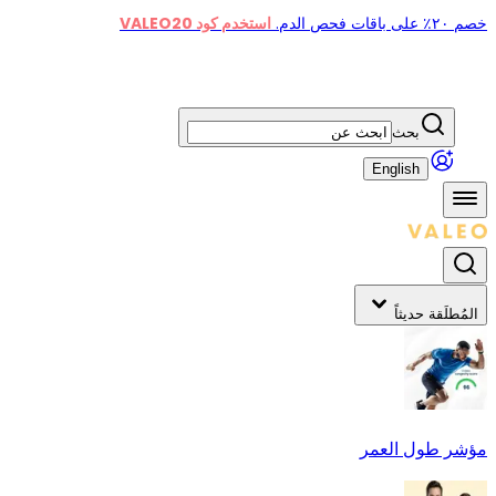
خصم ٢٠٪ على باقات فحص الدم.
استخدم كود VALEO20
بحث
English
المُطلَقة حديثاً
مؤشر طول العمر