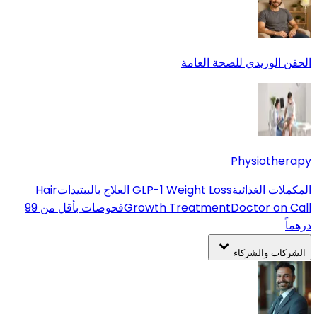
الحقن الوريدي للصحة العامة
Physiotherapy
المكملات الغذائية
GLP-1 Weight Loss
العلاج بالببتيدات
Hair
Doctor on Call
Growth Treatment
فحوصات بأقل من 99
درهماً
الشركات والشركاء