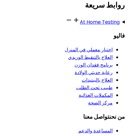
روابط سريعة
At Home Testing
فاليو
اختبار معملي في المنزل
العلاج بالتنقيط الوريدي
برنامج فقدان الوزن
رعاية حديثي الولادة
العلاج بالببتيدات
طبيب تحت الطلب
المكملات الغذائية
مركز الصحة
من نحن
تواصل معنا
المساعدة والدعم