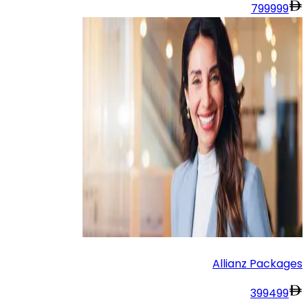
799
999
Allianz Packages
399
499