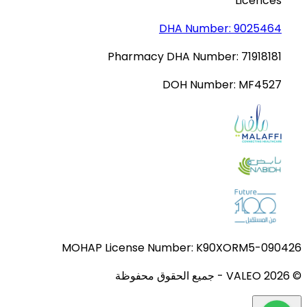
Licences
DHA Number:
9025464
Pharmacy DHA Number:
71918181
DOH Number:
MF4527
MOHAP License Number:
K90XORM5-090426
© VALEO
2026
-
جميع الحقوق محفوظة