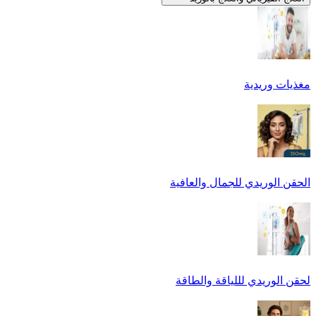
مغذيات وريدية
الحقن الوريدي للجمال والعافية
لحقن الوريدي لللياقة والطاقة