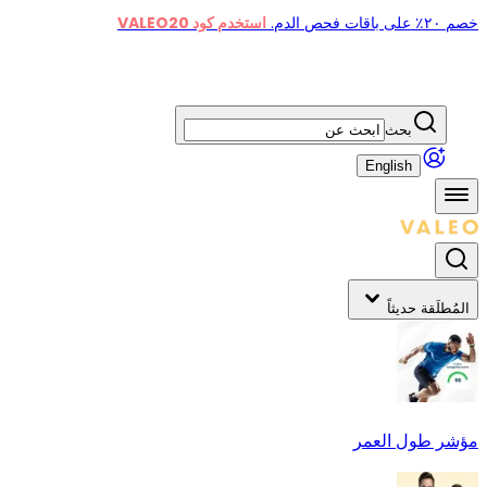
خصم ٢٠٪ على باقات فحص الدم.
استخدم كود VALEO20
بحث
English
المُطلَقة حديثاً
مؤشر طول العمر