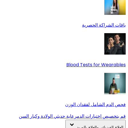
باقات الشراكة الحصرية
Blood Tests for Wearables
فحص الدم الشامل لفقدان الوزن
قم بتخصيص اختبارات الدم
رعاية حديثي الولادة وكبار السن
العلاج الفيزيائي والعلاج بالوريد