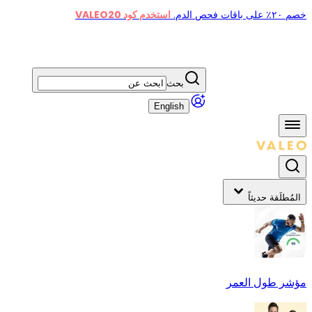
خصم ٢٠٪ على باقات فحص الدم.
استخدم كود VALEO20
بحث
English
المُطلَقة حديثاً
مؤشر طول العمر