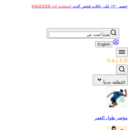
خصم ٢٠٪ على باقات فحص الدم.
استخدم كود VALEO20
بحث
English
المُطلَقة حديثاً
مؤشر طول العمر