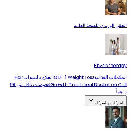
الحقن الوريدي للصحة العامة
Physiotherapy
المكملات الغذائية
GLP-1 Weight Loss
العلاج بالببتيدات
Hair
Doctor on Call
Growth Treatment
فحوصات بأقل من 99
درهماً
الشركات والشركاء