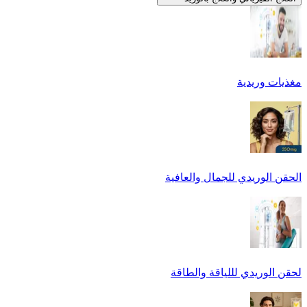
مغذيات وريدية
الحقن الوريدي للجمال والعافية
لحقن الوريدي لللياقة والطاقة