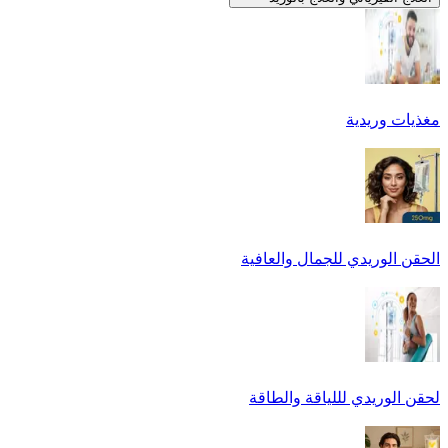
مغذيات وريدية
الحقن الوريدي للجمال والعافية
لحقن الوريدي لللياقة والطاقة