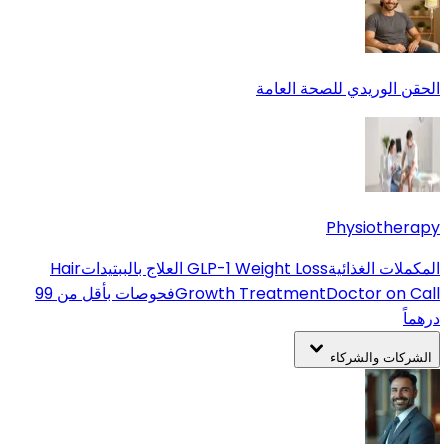
الحقن الوريدي للصحة العامة
Physiotherapy
المكملات الغذائية
GLP-1 Weight Loss
العلاج بالببتيدات
Hair
Doctor on Call
Growth Treatment
فحوصات بأقل من 99
درهماً
الشركات والشركاء