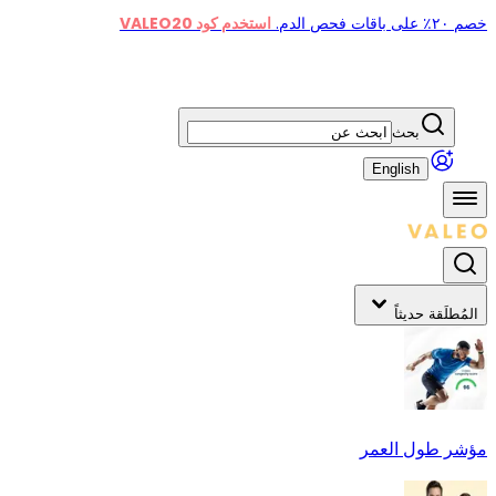
خصم ٢٠٪ على باقات فحص الدم.
استخدم كود VALEO20
بحث
English
المُطلَقة حديثاً
مؤشر طول العمر