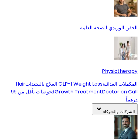
الحقن الوريدي للصحة العامة
Physiotherapy
المكملات الغذائية
GLP-1 Weight Loss
العلاج بالببتيدات
Hair
Doctor on Call
Growth Treatment
فحوصات بأقل من 99
درهماً
الشركات والشركاء