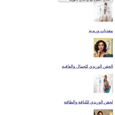
مغذيات وريدية
الحقن الوريدي للجمال والعافية
لحقن الوريدي لللياقة والطاقة