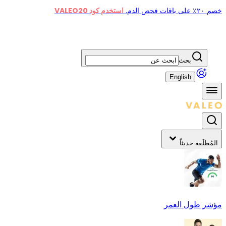
خصم ٢٠٪ على باقات فحص الدم.
استخدم كود VALEO20
بحث
English
المُطلَقة حديثاً
مؤشر طول العمر