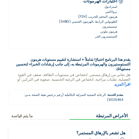
اختبارات الهرمونات
استراديول
برولاكتين
هرمون المحفز للجريب (FSH)
الغلوبولين الرابط بالهرمون الجنسي (SHBG)
تستستيرون
هرمون ملوتن
التستسترون الحر
يقدم هذا البرنامج اختبارًا شاملاً + استشارة لتقييم مستويات هرمون
التستوستيرون والهرمونات المرتبطة به، إلى جانب إرشادات الخبراء لتحسين
مستوياتك
هل تعاني من إرهاق مستمر، انخفاض في مستويات الطاقة، ضعف في القوة
العضلية، تقلبات مزاجية، انخفاض في الرغبة الجنسية، صعوبة في التركيز، أو
فقدان شعر غير متوقع؟ قد تكون هذه علامات على انخفاض مستويات
اقرأ المزيد
التستوستيرون. لا تتجاهل الإشارات التي يرسلها جسمك!
مقدم الخدمة:
الرعاية الصحية المنزلية التكاملية (رقم ترخيص هيئة الصحة بدبي:
9025464)
الأعراض المرتبطة
ما يتم قياسه
هل تشعر بالإرهاق المستمر؟