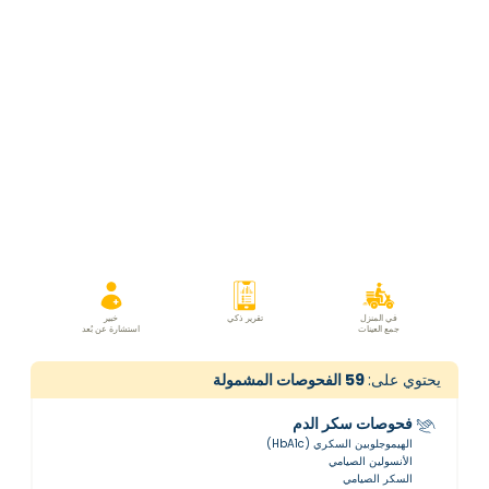
في المنزل
تقرير ذكي
خبير
جمع العينات
استشارة عن بُعد
يحتوي على:
59
الفحوصات المشمولة
فحوصات سكر الدم
الهيموجلوبين السكري (HbA1c)
الأنسولين الصيامي
السكر الصيامي