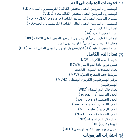
فحوصات الدهنيات في الدم
كوليستيرول البروتين الدهني منخفض الكثافة (الكوليستيرول السيء-LDL)
كوليسترول البروتين الدهني منخفض الكثافة للغاية (VLDL)
مستوى البروتين الدهني غير مرتفع الكثافة (Non-HDL Cholesterol)
كوليستيرول البروتين الدهني العالي الكثافة (الكوليستيرول الجيد-HDL)
اجمالي الكوليستيرول
نسبة الدهون الثلاثية (TG)
اجمالي الكوليستيرول/كوليستيرول البروتين الدهني العالي الكثافة (HDL)
معدل الكوليسترول السيئ/ الكوليسترول الجيد
نسبة الدهون الثلاثية (TG)/كوليستيرول البروتين الدهني العالي الكثافة (HDL)
تعداد الدم الكامل
متوسط حجم الكريات(MCV)
قياس توزيع خلايا الدم الحمراء(RDW)
تعداد الصفيحات الدموية (البلاكيت)
مُتوسّط ​​حجم الصفائح الدمويّة (MPV)
تركيز الهيموجلوبين الكريوي الوسطي (MCHC)
الهيموجلوبين
تعداد خلايا الدم البيضاء (WBC)
الخلايا القاعدية (Basophils)
الخلايا الحمضية (Eosinophils)
الخلايا اللمفاوية (Lymphocytes)
الخلايا الوحيدة (Monocytes)
الخلايا المتعادلة (Neutrophils)
تعداد خلايا الدم الحمراء (RBC)
الهيماتوكريت(HCT)
تحليل هيموجلوبين الكرية الوسطي (MCH)
اختبارات الهرمونات