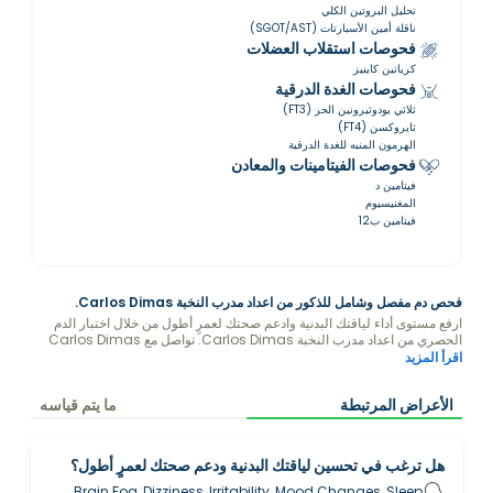
تحليل البروتين الكلي
ناقلة أمين الأسبارتات (SGOT/AST)
فحوصات استقلاب العضلات
كرياتين كاينيز
فحوصات الغدة الدرقية
ثلاثي يودوثيرونين الحر (FT3)
ثايروكسن (FT4)
الهرمون المنبه للغدة الدرقية
فحوصات الفيتامينات والمعادن
فيتامين د
المغنيسيوم
فيتامين ب12
فحص دم مفصل وشامل للذكور من اعداد مدرب النخبة Carlos Dimas.
ارفع مستوى أداء لياقتك البدنية وادعم صحتك لعمرٍ أطول من خلال اختبار الدم
الحصري من اعداد مدرب النخبة Carlos Dimas. تواصل مع Carlos Dimas
للحصول على نمط حياة أفضل وتوصيات غذائية حول كيفية تحسين مستوياتك.
اقرأ المزيد
Disclaimer: By purchasing this package, you consent to Carlos
Dimas viewing and analyzing your blood test results.
الأعراض المرتبطة
ما يتم قياسه
هل ترغب في تحسين لياقتك البدنية ودعم صحتك لعمرٍ أطول؟
Brain Fog, Dizziness, Irritability, Mood Changes, Sleep