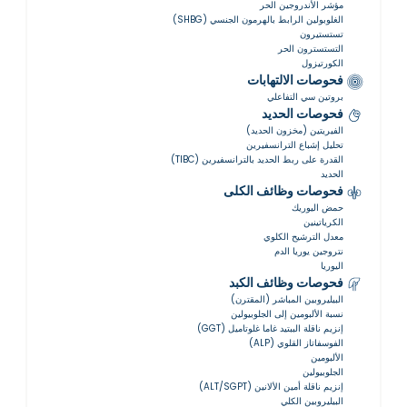
مؤشر الأندروجين الحر
الغلوبولين الرابط بالهرمون الجنسي (SHBG)
تستستيرون
التستسترون الحر
الكورتيزول
فحوصات الالتهابات
بروتين سي التفاعلي
فحوصات الحديد
الفيريتين (مخزون الحديد)
تحليل إشباع الترانسفيرين
القدرة على ربط الحديد بالترانسفيرين (TIBC)
الحديد
فحوصات وظائف الكلى
حمض اليوريك
الكرياتينين
معدل الترشيح الكلوي
نتروجين يوريا الدم
اليوريا
فحوصات وظائف الكبد
البيليروبين المباشر (المقترن)
نسبة الألبومين إلى الجلوبيولين
إنزيم ناقلة الببتيد غاما غلوتاميل (GGT)
الفوسفاتاز القلوي (ALP)
الألبومين
الجلوبيولين
إنزيم ناقلة أمين الألانين (ALT/SGPT)
البيليروبين الكلي