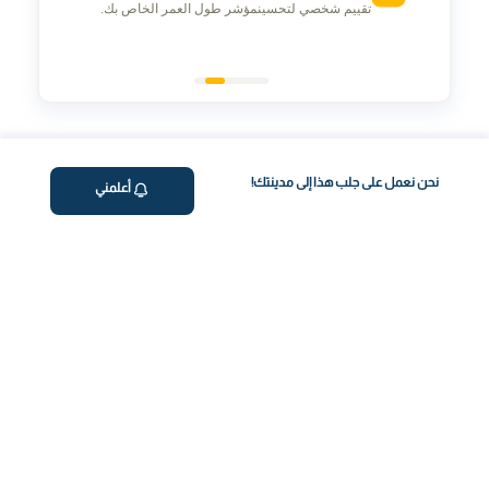
تقييم شخصي لتحسينمؤشر طول العمر الخاص بك.
رحلة صحتك، بسهولة
نحن نعمل على جلب هذا إلى مدينتك!
أعلمني
احجز فحص الدم عبر الإنترنت
اختر الفحص وحدد الموعد بسهولة بضغطة زر.
جمع العينات من المنزل
نأتي إليك! جمع احترافي ومريح من منزلك.
توليد التقرير
احصل على تقارير شاملة وفي الوقت المناسب
احصل على نقاط طول العمر
فهم أعمق لصحتك من خلال رؤى خاصة بطول العمر.