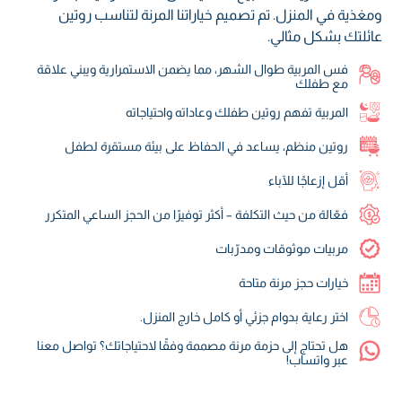
ومغذية في المنزل. تم تصميم خياراتنا المرنة لتناسب روتين
عائلتك بشكل مثالي.
فس المربية طوال الشهر، مما يضمن الاستمرارية ويبني علاقة
مع طفلك
المربية تفهم روتين طفلك وعاداته واحتياجاته
روتين منظم، يساعد في الحفاظ على بيئة مستقرة لطفل
أقل إزعاجًا للآباء
فعّالة من حيث التكلفة – أكثر توفيرًا من الحجز الساعي المتكرر
مربيات موثوقات ومدرّبات
خيارات حجز مرنة متاحة
اختر رعاية بدوام جزئي أو كامل خارج المنزل.
هل تحتاج إلى حزمة مرنة مصممة وفقًا لاحتياجاتك؟ تواصل معنا
عبر واتساب!