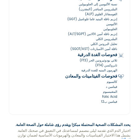
نسبة الألبومين إلى الجلوبيولين
البيليروبين المباشر (المقترن)
الفوسفاتاز القلوي (ALP)
إنزيم ناقلة الببتيد غاما غلوتاميل (GGT)
الألبومين
الجلوبيولين
إنزيم ناقلة أمين الألانين (ALT/SGPT)
البيليروبين الكلي
تحليل البروتين الكلي
ناقلة أمين الأسبارتات (SGOT/AST)
فحوصات الغدة الدرقية
ثلاثي يودوثيرونين الحر (FT3)
ثايروكسن (FT4)
الهرمون المنبه للغدة الدرقية
فحوصات الفيتامينات والمعادن
كالسيوم
فيتامين د
المغنيسيوم
Folic Acid
فيتامين ب12
يحدد المشكلات الصحية المحتملة مبكرًا ويقدم رؤى شاملة حول الصحة العامة.
اختبار الدم الذي تقدمه ليلى مصمم لمساعدتك في التعمق في صحتك العامة.
يشمل هذا الاختبار الفيتامينات والمعادن والهرمونات الأساسية لضمان توازن