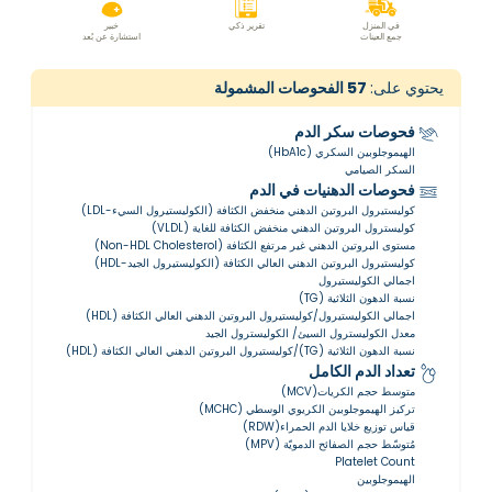
في المنزل
تقرير ذكي
خبير
جمع العينات
استشارة عن بُعد
يحتوي على:
57
الفحوصات المشمولة
فحوصات سكر الدم
الهيموجلوبين السكري (HbA1c)
السكر الصيامي
فحوصات الدهنيات في الدم
كوليستيرول البروتين الدهني منخفض الكثافة (الكوليستيرول السيء-LDL)
كوليسترول البروتين الدهني منخفض الكثافة للغاية (VLDL)
مستوى البروتين الدهني غير مرتفع الكثافة (Non-HDL Cholesterol)
كوليستيرول البروتين الدهني العالي الكثافة (الكوليستيرول الجيد-HDL)
اجمالي الكوليستيرول
نسبة الدهون الثلاثية (TG)
اجمالي الكوليستيرول/كوليستيرول البروتين الدهني العالي الكثافة (HDL)
معدل الكوليسترول السيئ/ الكوليسترول الجيد
نسبة الدهون الثلاثية (TG)/كوليستيرول البروتين الدهني العالي الكثافة (HDL)
تعداد الدم الكامل
متوسط حجم الكريات(MCV)
تركيز الهيموجلوبين الكريوي الوسطي (MCHC)
قياس توزيع خلايا الدم الحمراء(RDW)
مُتوسّط ​​حجم الصفائح الدمويّة (MPV)
Platelet Count
الهيموجلوبين