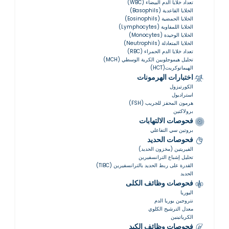
تعداد خلايا الدم البيضاء (WBC)
الخلايا القاعدية (Basophils)
الخلايا الحمضية (Eosinophils)
الخلايا اللمفاوية (Lymphocytes)
الخلايا الوحيدة (Monocytes)
الخلايا المتعادلة (Neutrophils)
تعداد خلايا الدم الحمراء (RBC)
تحليل هيموجلوبين الكرية الوسطي (MCH)
الهيماتوكريت(HCT)
اختبارات الهرمونات
الكورتيزول
استراديول
هرمون المحفز للجريب (FSH)
برولاكتين
فحوصات الالتهابات
بروتين سي التفاعلي
فحوصات الحديد
الفيريتين (مخزون الحديد)
تحليل إشباع الترانسفيرين
القدرة على ربط الحديد بالترانسفيرين (TIBC)
الحديد
فحوصات وظائف الكلى
اليوريا
نتروجين يوريا الدم
معدل الترشيح الكلوي
الكرياتينين
فحوصات وظائف الكبد