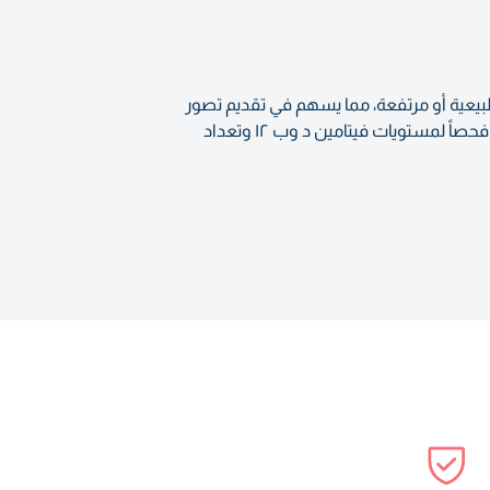
 منخفضة أو طبيعية أو مرتفعة، مما يسهم في تقديم تصور
عام لوضعك الصحي، بما في ذلك مستويات الكوليسترول والغدة الدرقية ووظائف الكبد والكلى. كما يتضمن هذا التحليل فحصاً لمستويات فيتامين د وب ١٢ وتعداد