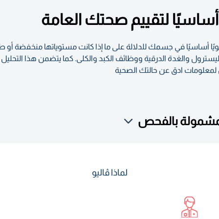
حص معلومات حول 100 مؤشرًا حيويًا أساسيًا في جسمك للدلالة على ما إذا كانت مستوياتها
ول لمعلومات ادق عن حالتك الصحية
لمشمولة بالفحص
لماذا ڤاليو