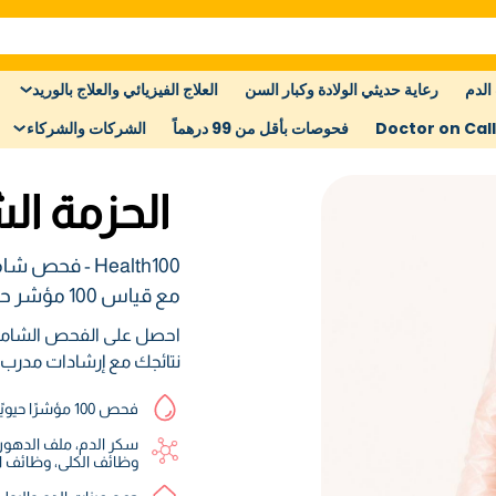
الدم
رعاية حديثي الولادة وكبار السن
العلاج الفيزيائي والعلاج بالوريد
Doctor on Call
فحوصات بأقل من 99 درهماً
الشركات والشركاء
الحزمة الش
Health100 - 
مع قياس 100 مؤشر حيوي.
احصل على الفحص الشامل ا
نتائجك مع إرشادات مدرب
فحص 100 مؤشرًا حيويًا فحوصات الدم والبراز والبول
سكر الدم، ملف الدهون 
وظائف الكلى، وظائف الك