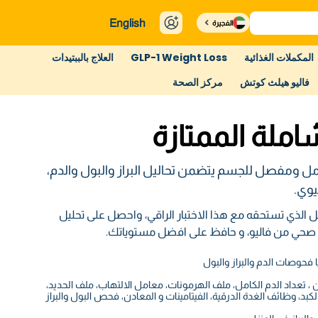
English
الفجيرة
المكملات الغذائية
GLP-1 Weight Loss
العلاج بالببتيدات
فاليو هيلث كوتش
مركز الصحة
املة الممتازة
فحص شامل ومفصل للجسم يتضمن تحاليل البراز والبول والدم،
لذي تستحقه مع هذا الاختبار الراقي، واحصل على تحليل
 صحي من فاليو، و حافظ على افضل مستوياتك.
، تعداد الدم الكامل، ملف الهرمونات، معامل الالتهاب، ملف الحديد،
بد، وظائف الغدة الدرقية، الفيتامينات و المعادن، فحص البول والبراز