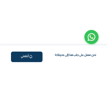
نحن نعمل على جلب هذا إلى مدينتك!
أعلمني
ڤاليو
من نحن
اختبار معملي في المنزل
المساعدة والدعم
العلاج بالتنقيط الوريدي
سياسة الخصوصية
برنامج فقدان الوزن
support@feelvaleo.com
رعاية حديثي الولادة
Call +97148369592