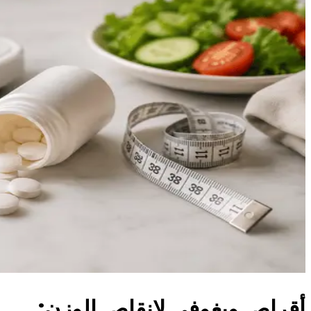
أقراص ويغوفي لإنقاص الوزن: