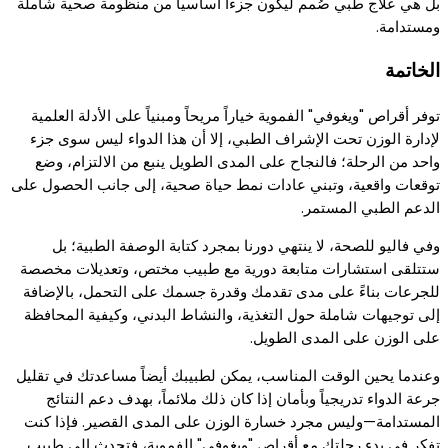
بل هي علاج طبي صُمم ليكون جزءاً أساسياً من منظومة صحية شاملة
ومستدامة.
الخاتمة
توفر أقراص "ويغوفي" الفموية خياراً مريحاً ومبنياً على الأدلة العلمية
لإدارة الوزن تحت الإشراف الطبي، إلا أن هذا الدواء ليس سوى جزء
واحد من الرحلة؛ فالنجاح على المدى الطويل ينبع من الالتزام، وضع
توقعات واقعية، وتبني عادات نمط حياة صحية، إلى جانب الحصول على
الدعم الطبي المستمر.
وفي فاليو للصحة، لا ينتهي دورنا بمجرد كتابة الوصفة الطبية؛ بل
ستتلقى استشارات متابعة دورية مع طبيب مختص، وتعديلات مخصصة
للجرعات بناءً على مدى تقدمك وقدرة جسمك على التحمل، بالإضافة
إلى توجيهات شاملة حول التغذية، والنشاط البدني، وكيفية المحافظة
على الوزن على المدى الطويل.
وعندما يحين الوقت المناسب، يمكن لطبيبك أيضاً مساعدتك في تقليل
جرعة الدواء تدريجياً وبأمان إذا كان ذلك ملائماً، بهدف دعم النتائج
المستدامة—وليس مجرد خسارة الوزن على المدى القصير. فإذا كنت
تفكر في بدء رحلتك مع أقراص "ويغوفي" الفموية، فتحدث إلى طبيب