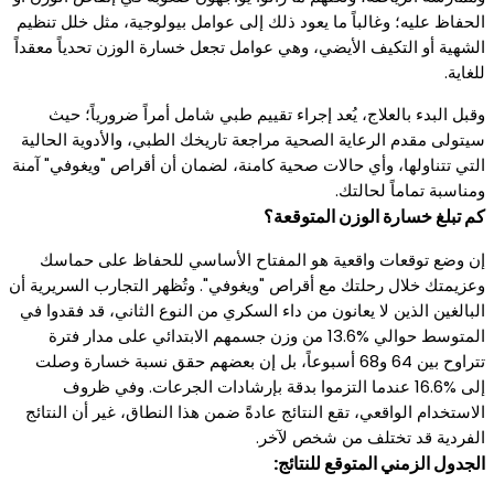
الحفاظ عليه؛ وغالباً ما يعود ذلك إلى عوامل بيولوجية، مثل خلل تنظيم
الشهية أو التكيف الأيضي، وهي عوامل تجعل خسارة الوزن تحدياً معقداً
للغاية.
وقبل البدء بالعلاج، يُعد إجراء تقييم طبي شامل أمراً ضرورياً؛ حيث
سيتولى مقدم الرعاية الصحية مراجعة تاريخك الطبي، والأدوية الحالية
التي تتناولها، وأي حالات صحية كامنة، لضمان أن أقراص "ويغوفي" آمنة
ومناسبة تماماً لحالتك.
كم تبلغ خسارة الوزن المتوقعة؟
إن وضع توقعات واقعية هو المفتاح الأساسي للحفاظ على حماسك
وعزيمتك خلال رحلتك مع أقراص "ويغوفي". وتُظهر التجارب السريرية أن
البالغين الذين لا يعانون من داء السكري من النوع الثاني، قد فقدوا في
المتوسط حوالي %13.6 من وزن جسمهم الابتدائي على مدار فترة
تتراوح بين 64 و68 أسبوعاً، بل إن بعضهم حقق نسبة خسارة وصلت
إلى %16.6 عندما التزموا بدقة بإرشادات الجرعات. وفي ظروف
الاستخدام الواقعي، تقع النتائج عادةً ضمن هذا النطاق، غير أن النتائج
الفردية قد تختلف من شخص لآخر.
الجدول الزمني المتوقع للنتائج: