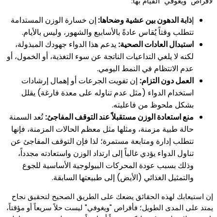
لأقراص "ويغوفي" القيام بها:
إ
ذابة الدهون بين عشية وضحاها:
إن خسارة الوزن المستدامة
تتطلب وقتاً يُقاس عادةً بالأسابيع والشهور، وليس بالأيام.
استبدال العادات الصحية:
يدعم هذا الدواء جهودك المبذولة،
لكنه لا يلغي التداعيات الناتجة عن سوء التغذية، أو الخمول، أو
عدم الانتظام في النمط اليومي.
العمل دون التزام:
إن تفويت الجرعات أو إهمال إرشادات
استخدام الدواء (مثل عدم تناوله على معدة فارغة) يقلل
بشكل ملحوظ من فاعليته.
منع استعادة الوزن مستقبلاً عند التوقف المفاجئ:
تُعد السمنة
حالة طبية مزمنة، ومثلها مثل معظم الحالات المزمنة، فإنها
تتطلب إدارة ومتابعة مستمرة؛ لذا فإن التوقف المفاجئ عن
تناول الدواء يؤدي غالباً إلى ارتداد الوزن واستعادته مجدداً،
وذلك بسبب عودة المحركات البيولوجية الأساسية للجوع
والتمثيل الغذائي (الأيض) إلى طبيعتها السابقة.
إن استيعابك لهذه الحقائق يضعك على الطريق الصحيح لتحقيق نجاح
يمتد على المدى الطويل؛ فأقراص "ويغوفي" ليست حلاً سريعاً أو مؤقتاً،