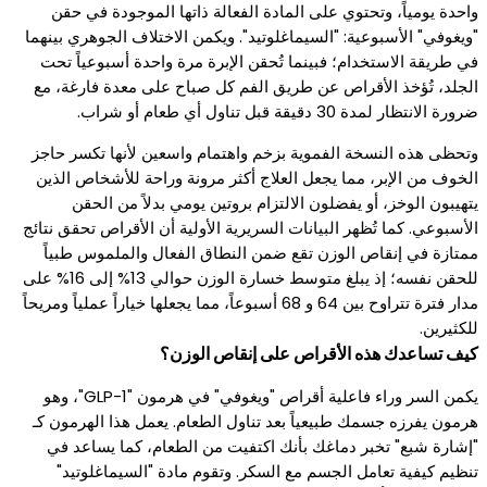
واحدة يومياً، وتحتوي على المادة الفعالة ذاتها الموجودة في حقن
"ويغوفي" الأسبوعية: "السيماغلوتيد". ويكمن الاختلاف الجوهري بينهما
في طريقة الاستخدام؛ فبينما تُحقن الإبرة مرة واحدة أسبوعياً تحت
الجلد، تُؤخذ الأقراص عن طريق الفم كل صباح على معدة فارغة، مع
ضرورة الانتظار لمدة 30 دقيقة قبل تناول أي طعام أو شراب.
وتحظى هذه النسخة الفموية بزخم واهتمام واسعين لأنها تكسر حاجز
الخوف من الإبر، مما يجعل العلاج أكثر مرونة وراحة للأشخاص الذين
يتهيبون الوخز، أو يفضلون الالتزام بروتين يومي بدلاً من الحقن
الأسبوعي. كما تُظهر البيانات السريرية الأولية أن الأقراص تحقق نتائج
ممتازة في إنقاص الوزن تقع ضمن النطاق الفعال والملموس طبياً
للحقن نفسه؛ إذ يبلغ متوسط خسارة الوزن حوالي 13% إلى 16% على
مدار فترة تتراوح بين 64 و 68 أسبوعاً، مما يجعلها خياراً عملياً ومريحاً
للكثيرين.
كيف تساعدك هذه الأقراص على إنقاص الوزن؟
يكمن السر وراء فاعلية أقراص "ويغوفي" في هرمون "GLP-1"، وهو
هرمون يفرزه جسمك طبيعياً بعد تناول الطعام. يعمل هذا الهرمون كـ
"إشارة شبع" تخبر دماغك بأنك اكتفيت من الطعام، كما يساعد في
تنظيم كيفية تعامل الجسم مع السكر. وتقوم مادة "السيماغلوتيد"