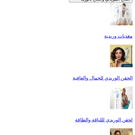
مغذيات وريدية
الحقن الوريدي للجمال والعافية
لحقن الوريدي لللياقة والطاقة