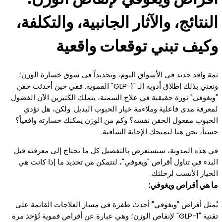
النتائج، والآثار الجانبية، والتكلفة،
وكيف تبني توقعات واقعية
ثمة وافد جديد في الأسواق اليوم، وتحديداً في سوق خسارة الوزن؛
ونعني بذلك إطلاق أدوية الـ "GLP-1" الفموية. ففي حين أحدثت حقن
"ويغوفي" ثورة حقيقية في علاج السمنة، يتملك الكثيرين الآن الفضول
لمعرفة مدى فاعلية وملاءمة خيار الحبوب البديل. ولكن، هل تؤدي
الحبوب مفعول الحقن نفسه؟ وكم من الوزن يمكنك خسارته واقعياً؟
حسناً، نحن هنا لنمنحك الإجابة الشافية.
في هذه المدونة، سنستعرض بالتفصيل كل ما تحتاج إلى معرفته قبل
البدء في تناول أقراص "ويغوفي"، لتتمكن من تحديد ما إذا كانت هي
الخيار الأنسب لرحلتك.
ما هي أقراص ويغوفي:
تُمثل أقراص "ويغوفي" أحدث طفرة في مسار العلاجات القائمة على
تقنية "GLP-1" لإنقاص الوزن؛ وهي عبارة عن أقراص فموية تُؤخذ مرة