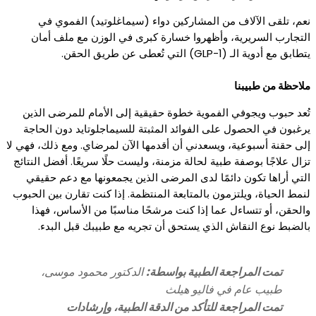
نعم، تلقى الآلاف من المشاركين دواء (سيماغلوتيد) الفموي في
التجارب السريرية، وأظهروا خسارة كبرى في الوزن مع ملف أمان
يتطابق مع أدوية الـ (GLP-1) التي تُعطى عن طريق الحقن.
ملاحظة من طبيبنا
تُعد حبوب ويجوفي الفموية خطوة حقيقية إلى الأمام للمرضى الذين
يرغبون في الحصول على الفوائد المثبتة للسيماجلوتايد دون الحاجة
إلى حقنة أسبوعية، ويسعدني أن أقدمها الآن لمرضاي. ومع ذلك، فهي لا
تزال علاجًا بوصفة طبية لحالة مزمنة، وليست حلًا سريعًا. أفضل النتائج
التي أراها تكون دائمًا لدى المرضى الذين يجمعونها مع دعم حقيقي
لنمط الحياة، ويلتزمون بالمتابعة المنتظمة. إذا كنت تقارن بين الحبوب
والحقن، أو تتساءل عما إذا كنت مرشحًا مناسبًا من الأساس، فهذا
بالضبط نوع النقاش الذي يستحق أن تجريه مع طبيبك قبل البدء.
تمت المراجعة الطبية بواسطة:
الدكتور محمود موسى،
طبيب عام في فاليو هيلث
تمت المراجعة للتأكد من الدقة الطبية، وإرشادات