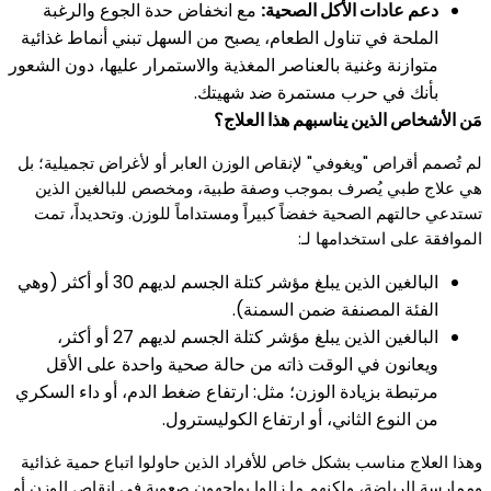
دعم عادات الأكل الصحية:
مع انخفاض حدة الجوع والرغبة
الملحة في تناول الطعام، يصبح من السهل تبني أنماط غذائية
متوازنة وغنية بالعناصر المغذية والاستمرار عليها، دون الشعور
بأنك في حرب مستمرة ضد شهيتك.
مَن الأشخاص الذين يناسبهم هذا العلاج؟
لم تُصمم أقراص "ويغوفي" لإنقاص الوزن العابر أو لأغراض تجميلية؛ بل
هي علاج طبي يُصرف بموجب وصفة طبية، ومخصص للبالغين الذين
تستدعي حالتهم الصحية خفضاً كبيراً ومستداماً للوزن. وتحديداً، تمت
الموافقة على استخدامها لـ:
البالغين الذين يبلغ مؤشر كتلة الجسم لديهم 30 أو أكثر (وهي
الفئة المصنفة ضمن السمنة).
البالغين الذين يبلغ مؤشر كتلة الجسم لديهم 27 أو أكثر،
ويعانون في الوقت ذاته من حالة صحية واحدة على الأقل
مرتبطة بزيادة الوزن؛ مثل: ارتفاع ضغط الدم، أو داء السكري
من النوع الثاني، أو ارتفاع الكوليسترول.
وهذا العلاج مناسب بشكل خاص للأفراد الذين حاولوا اتباع حمية غذائية
وممارسة الرياضة، ولكنهم ما زالوا يواجهون صعوبة في إنقاص الوزن أو