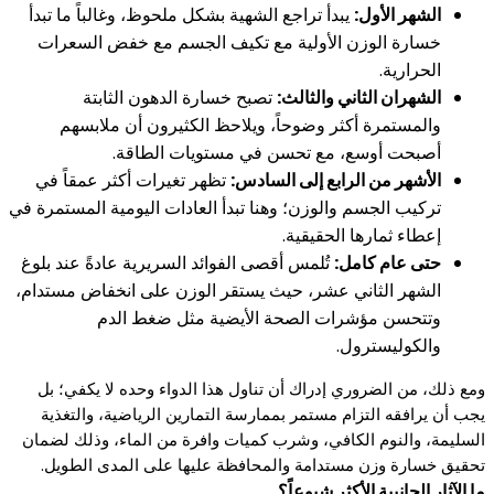
الشهر الأول:
يبدأ تراجع الشهية بشكل ملحوظ، وغالباً ما تبدأ
خسارة الوزن الأولية مع تكيف الجسم مع خفض السعرات
الحرارية.
الشهران الثاني والثالث:
تصبح خسارة الدهون الثابتة
والمستمرة أكثر وضوحاً، ويلاحظ الكثيرون أن ملابسهم
أصبحت أوسع، مع تحسن في مستويات الطاقة.
الأشهر من الرابع إلى السادس:
تظهر تغيرات أكثر عمقاً في
تركيب الجسم والوزن؛ وهنا تبدأ العادات اليومية المستمرة في
إعطاء ثمارها الحقيقية.
حتى عام كامل:
تُلمس أقصى الفوائد السريرية عادةً عند بلوغ
الشهر الثاني عشر، حيث يستقر الوزن على انخفاض مستدام،
وتتحسن مؤشرات الصحة الأيضية مثل ضغط الدم
والكوليسترول.
ومع ذلك، من الضروري إدراك أن تناول هذا الدواء وحده لا يكفي؛ بل
يجب أن يرافقه التزام مستمر بممارسة التمارين الرياضية، والتغذية
السليمة، والنوم الكافي، وشرب كميات وافرة من الماء، وذلك لضمان
تحقيق خسارة وزن مستدامة والمحافظة عليها على المدى الطويل.
ما الآثار الجانبية الأكثر شيوعاً؟