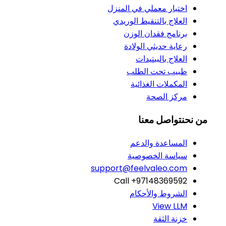
اختبار معملي في المنزل
العلاج بالتنقيط الوريدي
برنامج فقدان الوزن
رعاية حديثي الولادة
العلاج بالببتيدات
طبيب تحت الطلب
المكملات الغذائية
مركز الصحة
من نحن
تواصل معنا
المساعدة والدعم
سياسة الخصوصية
support@feelvaleo.com
Call +97148369592
الشروط والأحكام
View LLM
خزنة الثقة