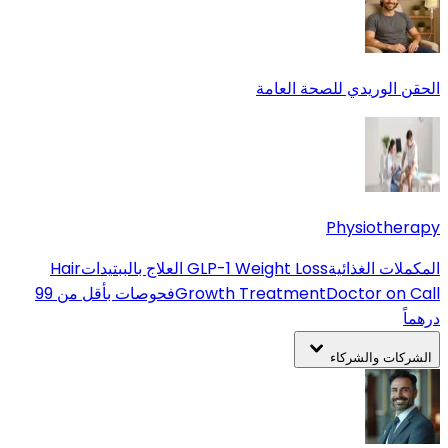
الحقن الوريدي للصحة العامة
Physiotherapy
المكملات الغذائية
GLP-1 Weight Loss
العلاج بالببتيدات
Hair
Doctor on Call
Growth Treatment
فحوصات بأقل من 99
درهماً
الشركات والشركاء