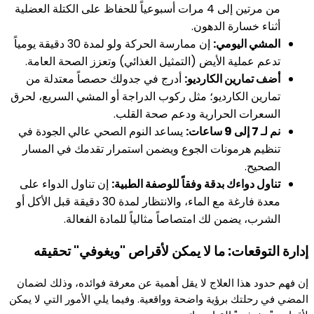
من مرتين إلى 4 مرات أسبوعياً للحفاظ على الكتلة العضلية
أثناء خسارة الدهون.
المشي اليومي:
إن ممارسة الحركة ولو لمدة 30 دقيقة يومياً
تدعم عملية الأيض (التمثيل الغذائي) وتعزز الصحة العامة.
أضف تمارين الكارديو:
أدرج في جدولك حصصاً معتدلة من
تمارين الكارديو؛ مثل ركوب الدراجة أو المشي السريع، لحرق
السعرات الحرارية ودعم صحة القلب.
نم لـ 7 إلى 9 ساعات:
يساعد النوم الصحي عالي الجودة في
تنظيم هرمونات الجوع ويضمن استمرار تقدمك في المسار
الصحيح.
تناول دواءك بدقة وفقاً للوصفة الطبية:
إن تناول الدواء على
معدة فارغة مع الماء، والانتظار لمدة 30 دقيقة قبل الأكل أو
الشرب، يضمن لك امتصاصاً مثالياً للمادة الفعالة.
إدارة التوقعات: ما لا يمكن لأقراص "ويغوفي" تحقيقه
إن فهم حدود هذا العلاج لا يقل أهمية عن معرفة فوائده، وذلك لضمان
المضي في رحلتك برؤية واضحة وواقعية. وفيما يلي الأمور التي لا يمكن