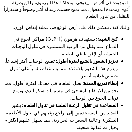
الموجودة في أقراص "ويغوفي" بمحاكاة هذا الهرمون، ولكن بصيغة
أقوى وممتدة المفعول، مما يمنح جسمك رسالة أكثر وضوحاً واستقراراً
للتقليل من تناول الطعام.
وإليك كيف ينعكس ذلك على أرض الواقع في عملية إنقاص الوزن:
كبح الشهية:
يستهدف هرمون (GLP-1) مراكز الجوع في
الدماغ، مما يقلل من الرغبة المستمرة في تناول الوجبات
الخفيفة أو الإفراط في الطعام
تعزيز الشعور بالشبع لفترة أطول:
تصبح الوجبات أكثر إشباعاً،
ويدوم هذا الشعور بالامتلاء، مما يساعدك تلقائياً على تناول
حصص غذائية أصغر.
إبطاء تفريغ المعدة:
يظل الطعام في معدتك لفترة أطول، مما
يحد من الارتفاع المفاجئ في مستويات سكر الدم، ويمنع
نوبات الجوع بين الوجبات.
المساعدة في تقليل الرغبة الملحة في تناول الطعام:
يشير
العديد من المستخدمين إلى تراجع رغبتهم في تناول الأطعمة
السكرية وعالية السعرات الحرارية، مما يسهل عليهم الالتزام
بخيارات غذائية صحية.