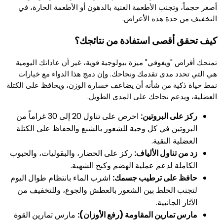
أصغر حجماً، وتجنب الأطعمة الغنية بالدهون أو الأطعمة الحارة، في
التخفيف من حدة هذه الأعراض.
كيف تحقق أقصى استفادة من نتائجك؟
تمنحك أقراص "ويغوفي" ميزة بيولوجية قوية، غير أن عاداتك اليومية
هي التي تحدد مدى تقدمك ونجاحك. وإن دمج هذا الدواء مع خيارات
نمط حياة ذكية من شأنه أن يضاعف خسارة الوزن، ويحافظ على الكتلة
العضلية، ويدعم نجاحك على المدى الطويل.
ركز على البروتين:
احرص على تناول 20 إلى 30 غراماً من
البروتين في كل وجبة للشعور بالشبع والحفاظ على الكتلة
العضلية النقية.
زد من تناول الألياف:
ركز على الخضار، والبقوليات، والحبوب
الكاملة لدعم عملية الهضم وكبح الشهية.
حافظ على ترطيب جسمك:
اشرب الماء بانتظام طوال اليوم
لتجنب الخلط بين الشعور بالعطش والجوع، وللتخفيف من
الآثار الجانبية.
مارس تمارين المقاومة (رفع الأوزان):
مارس تمارين القوة