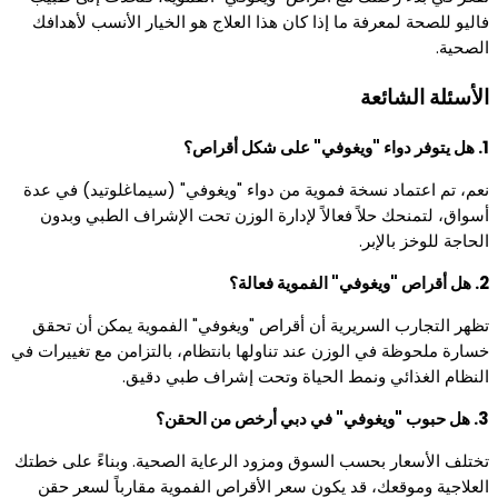
فاليو للصحة لمعرفة ما إذا كان هذا العلاج هو الخيار الأنسب لأهدافك
الصحية.
الأسئلة الشائعة
1. هل يتوفر دواء "ويغوفي" على شكل أقراص؟
نعم، تم اعتماد نسخة فموية من دواء "ويغوفي" (سيماغلوتيد) في عدة
أسواق، لتمنحك حلاً فعالاً لإدارة الوزن تحت الإشراف الطبي وبدون
الحاجة للوخز بالإبر.
2. هل أقراص "ويغوفي" الفموية فعالة؟
تظهر التجارب السريرية أن أقراص "ويغوفي" الفموية يمكن أن تحقق
خسارة ملحوظة في الوزن عند تناولها بانتظام، بالتزامن مع تغييرات في
النظام الغذائي ونمط الحياة وتحت إشراف طبي دقيق.
3. هل حبوب "ويغوفي" في دبي أرخص من الحقن؟
تختلف الأسعار بحسب السوق ومزود الرعاية الصحية. وبناءً على خطتك
العلاجية وموقعك، قد يكون سعر الأقراص الفموية مقارباً لسعر حقن