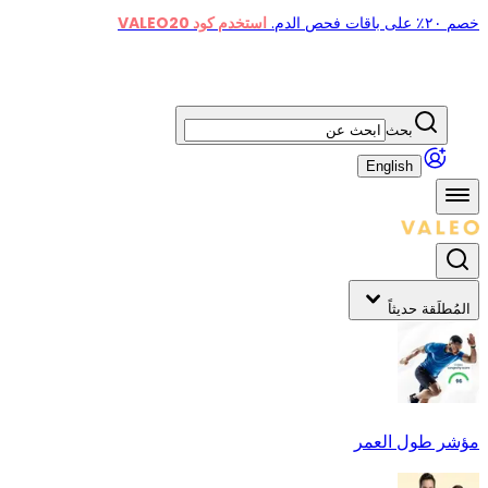
خصم ٢٠٪ على باقات فحص الدم.
استخدم كود VALEO20
بحث
English
المُطلَقة حديثاً
مؤشر طول العمر