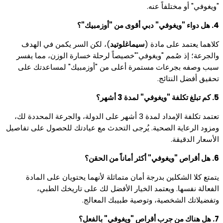
"ويغوفي" أو مختلفاً عنه.
4. هل دواء "ويغوفي" دبي أقوى من "أوزمبيك"؟
كلاهما يعتمد على مادة (
سيماغلوتيد
)، لكن السر يكمن في الهدف
والجرعة؛ إذ صُمم "ويغوفي'"خصيصاً لرحلة خسارة الوزن، مما يفسر
سبب وصفه بجرعات مستمرة أعلى من "أوزمبيك" لمساعدتك على
تحقيق أفضل النتائج.
5. كم تبلغ تكلفة "ويغوفي" لمدة 3 أشهر؟
تعتمد تكلفة الإمداد لمدة 3 أشهر على الدولة، والجرعة المحددة لك،
ومزود الرعاية الصحية. يُرجى التحدث مع عيادتك للحصول على تفاصيل
الأسعار الدقيقة.
6. هل أقراص "ويغوفي" أكثر أماناً من الحقن؟
يتمتع كلا الشكلين بدرجة أمان متماثلة لأنهما يحتويان على المادة
الفعالة نفسها. ويعتمد الخيار الأفضل لك على تاريخك الطبي،
وتفضيلاتك الشخصية، وتوصية طبيبك المعالج.
7. هل هناك من جرب أقراص "ويغوفي" بالفعل؟