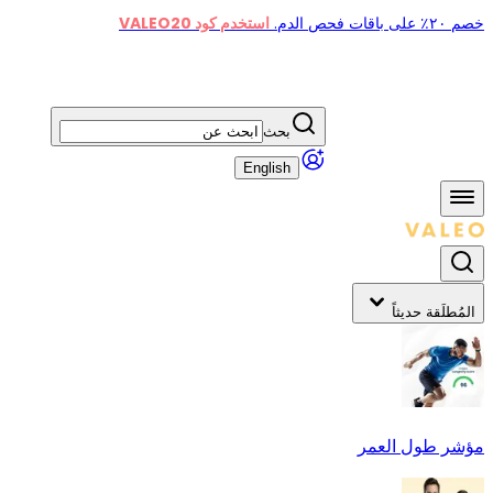
خصم ٢٠٪ على باقات فحص الدم.
استخدم كود VALEO20
بحث
English
المُطلَقة حديثاً
مؤشر طول العمر