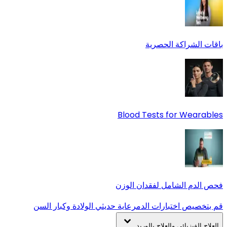
باقات الشراكة الحصرية
Blood Tests for Wearables
فحص الدم الشامل لفقدان الوزن
قم بتخصيص اختبارات الدم
رعاية حديثي الولادة وكبار السن
العلاج الفيزيائي والعلاج بالوريد