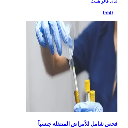
لدى فالو هيلث.
1550
فحص شامل للأمراض المنتقلة جنسياً