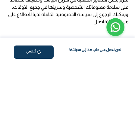
على سلامة معلوماتك الشخصية وسريتها في جميع الأوقات.
ويمكنك الرجوع إلى سياسة الخصوصية الكاملة لدينا للاطلاع على
مزيد من التفاصيل.
نحن نعمل على جلب هذا إلى مدينتك!
أعلمني
ڤاليو
من نحن
برنامج فقدان الوزن
المساعدة والدعم
اختبار معملي في المنزل
support@feelvaleo.com
بالتنقيط الرابع
Call +966112054560
المكملات الغذائية
سياسة الخصوصية
اختبار عدم تحمل الطعام
الشروط والأحكام
استشارة الطبيب
View LLM
ويغوفي
خزنة الثقة