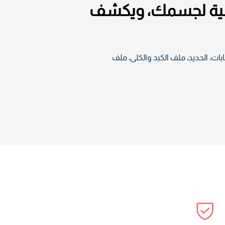
لأساسية لجسمك، ويكشف
الحيوية بما في ذلك ملف سكر الدم، ملف الكوليسترول، تعداد الدم الكامل (CBC)، الالتهابات، الحديد، ملف الكبد والكلى، ملف