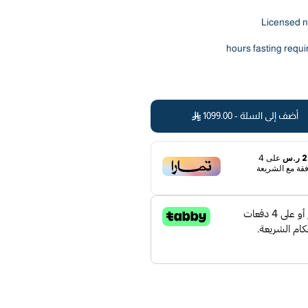
Licensed n
أضف إلى السلة -
1099.00
.س
على
4
قة مع الشريعة