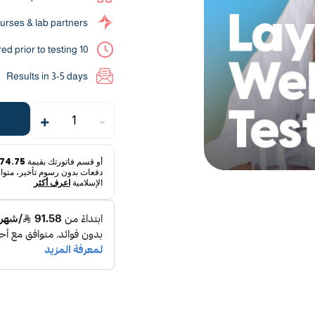
urses & lab partners
10 hours fasting required prior to testing
Results in 3-5 days
+
-
1
أو قسم فاتورتك بقيمة
274.75 ر
دفعات بدون رسوم تأخير، متواف
الإسلامية
اعرف أكثر