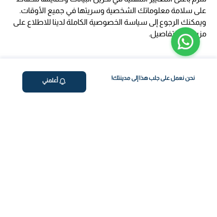
على سلامة معلوماتك الشخصية وسريتها في جميع الأوقات.
ويمكنك الرجوع إلى سياسة الخصوصية الكاملة لدينا للاطلاع على
مزيد من التفاصيل.
نحن نعمل على جلب هذا إلى مدينتك!
أعلمني
ڤاليو
من نحن
برنامج فقدان الوزن
المساعدة والدعم
اختبار معملي في المنزل
support@feelvaleo.com
بالتنقيط الرابع
Call +966112054560
المكملات الغذائية
سياسة الخصوصية
اختبار عدم تحمل الطعام
الشروط والأحكام
استشارة الطبيب
View LLM
ويغوفي
خزنة الثقة