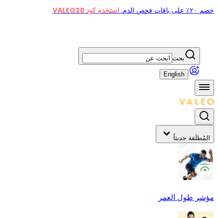
خصم ٢٠٪ على باقات فحص الدم.
استخدم كود VALEO20
بحث
English
المُطلَقة حديثاً
مؤشر طول العمر