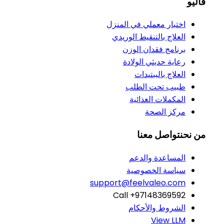
فاليو
اختبار معملي في المنزل
العلاج بالتنقيط الوريدي
برنامج فقدان الوزن
رعاية حديثي الولادة
العلاج بالببتيدات
طبيب تحت الطلب
المكملات الغذائية
مركز الصحة
من نحن
تواصل معنا
المساعدة والدعم
سياسة الخصوصية
support@feelvaleo.com
Call +97148369592
الشروط والأحكام
View LLM