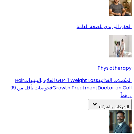
الحقن الوريدي للصحة العامة
Physiotherapy
المكملات الغذائية
GLP-1 Weight Loss
العلاج بالببتيدات
Hair
Doctor on Call
Growth Treatment
فحوصات بأقل من 99
درهماً
الشركات والشركاء