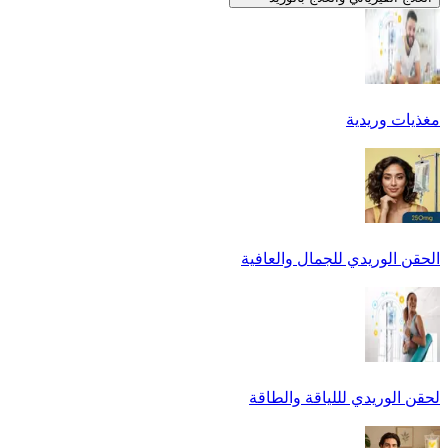
مغذيات وريدية
الحقن الوريدي للجمال والعافية
لحقن الوريدي لللياقة والطاقة