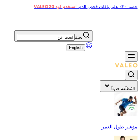
خصم ٢٠٪ على باقات فحص الدم.
استخدم كود VALEO20
بحث
English
المُطلَقة حديثاً
مؤشر طول العمر