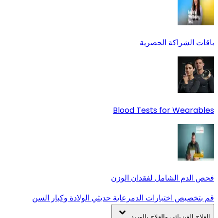
باقات الشراكة الحصرية
Blood Tests for Wearables
فحص الدم الشامل لفقدان الوزن
قم بتخصيص اختبارات الدم
رعاية حديثي الولادة وكبار السن
العلاج الفيزيائي والعلاج بالوريد