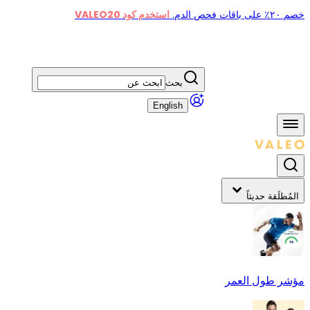
خصم ٢٠٪ على باقات فحص الدم.
استخدم كود VALEO20
بحث
English
المُطلَقة حديثاً
مؤشر طول العمر