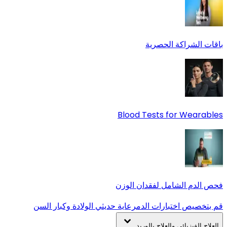
باقات الشراكة الحصرية
Blood Tests for Wearables
فحص الدم الشامل لفقدان الوزن
قم بتخصيص اختبارات الدم
رعاية حديثي الولادة وكبار السن
العلاج الفيزيائي والعلاج بالوريد