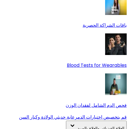
باقات الشراكة الحصرية
Blood Tests for Wearables
فحص الدم الشامل لفقدان الوزن
قم بتخصيص اختبارات الدم
رعاية حديثي الولادة وكبار السن
العلاج الفيزيائي والعلاج بالوريد