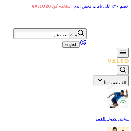
خصم ٢٠٪ على باقات فحص الدم.
استخدم كود VALEO20
بحث
English
المُطلَقة حديثاً
مؤشر طول العمر