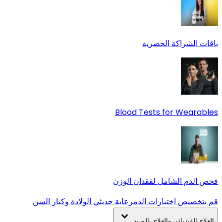
باقات الشراكة الحصرية
Blood Tests for Wearables
فحص الدم الشامل لفقدان الوزن
قم بتخصيص اختبارات الدم
رعاية حديثي الولادة وكبار السن
العلاج الفيزيائي والعلاج بالوريد