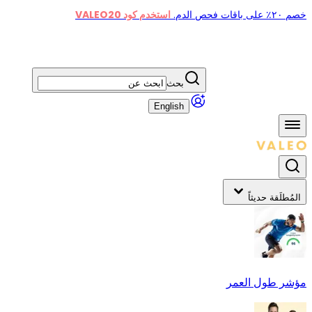
خصم ٢٠٪ على باقات فحص الدم.
استخدم كود VALEO20
بحث
English
المُطلَقة حديثاً
مؤشر طول العمر