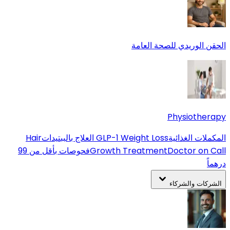
الحقن الوريدي للصحة العامة
Physiotherapy
المكملات الغذائية
GLP-1 Weight Loss
العلاج بالببتيدات
Hair
Doctor on Call
Growth Treatment
فحوصات بأقل من 99
درهماً
الشركات والشركاء