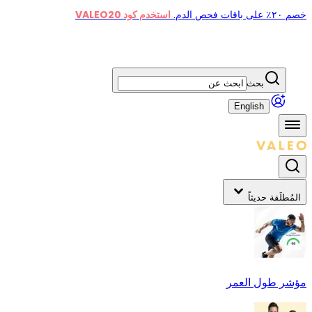
خصم ٢٠٪ على باقات فحص الدم.
استخدم كود VALEO20
بحث
English
المُطلَقة حديثاً
مؤشر طول العمر