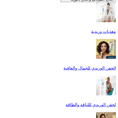
مغذيات وريدية
الحقن الوريدي للجمال والعافية
لحقن الوريدي لللياقة والطاقة