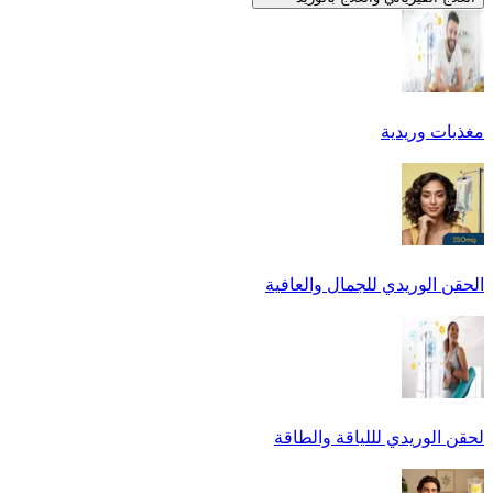
مغذيات وريدية
الحقن الوريدي للجمال والعافية
لحقن الوريدي لللياقة والطاقة