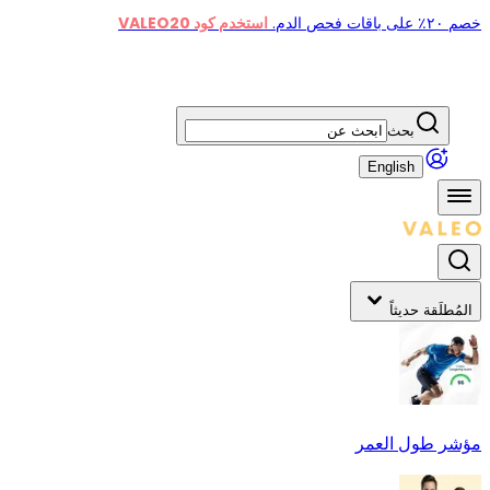
خصم ٢٠٪ على باقات فحص الدم.
استخدم كود VALEO20
بحث
English
المُطلَقة حديثاً
مؤشر طول العمر