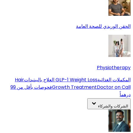
الحقن الوريدي للصحة العامة
Physiotherapy
المكملات الغذائية
GLP-1 Weight Loss
العلاج بالببتيدات
Hair
Doctor on Call
Growth Treatment
فحوصات بأقل من 99
درهماً
الشركات والشركاء