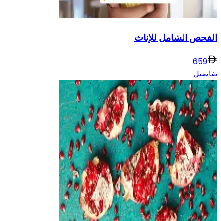
الفحص الشامل للإناث
659
تفاصيل