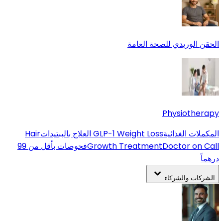
الحقن الوريدي للصحة العامة
Physiotherapy
المكملات الغذائية
GLP-1 Weight Loss
العلاج بالببتيدات
Hair
Doctor on Call
Growth Treatment
فحوصات بأقل من 99
درهماً
الشركات والشركاء