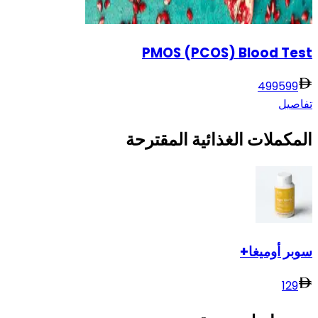
PMOS (PCOS) Blood Test
499
599
تفاصيل
المكملات الغذائية المقترحة
سوبر أوميغا+
129