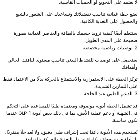
لا نعتمد على التجويع أو الحميات القاسية.
نضع خطة غذائية تناسب تفضيلاتك وتساعدك على الشعور بالشبع
والحصول على التغذية الكافية.
ستتعلم أيضًا كيفية تزويد جسمك بالطاقة والعناصر الغذائية بصورة
صحيحة على المدى الطويل.
2. توصيات رياضية مخصصة
ستحصل على توصيات للنشاط البدني تناسب مستوى لياقتك الحالي
وأهدافك.
تركز الخطة على الاستمرارية والاستمتاع بالحركة بدلًا من الاعتماد فقط
على التمارين الشديدة.
3. الدعم الطبي عند الحاجة
قد تشمل الخطة أدوية موصوفة ومعتمدة طبيًا للمساعدة على التحكم
في الشهية أو دعم عملية الأيض، بما في ذلك بعض أدوية GLP-1 عندما
تكون مناسبة.
تُستخدم هذه الأدوية دائمًا تحت إشراف طبي دقيق، ولا تُعد حلًا منفردًا،
بل أداة ضمن خطة متكاملة تشمل التغذية والحركة والمتابعة.