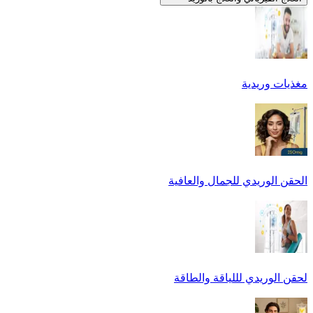
مغذيات وريدية
الحقن الوريدي للجمال والعافية
لحقن الوريدي لللياقة والطاقة