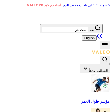
خصم ٢٠٪ على باقات فحص الدم.
استخدم كود VALEO20
بحث
English
المُطلَقة حديثاً
مؤشر طول العمر