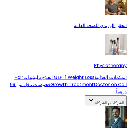
الحقن الوريدي للصحة العامة
Physiotherapy
المكملات الغذائية
GLP-1 Weight Loss
العلاج بالببتيدات
Hair
Doctor on Call
Growth Treatment
فحوصات بأقل من 99
درهماً
الشركات والشركاء