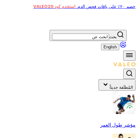
خصم ٢٠٪ على باقات فحص الدم.
استخدم كود VALEO20
بحث
English
المُطلَقة حديثاً
مؤشر طول العمر