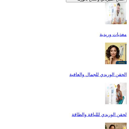
مغذيات وريدية
الحقن الوريدي للجمال والعافية
لحقن الوريدي لللياقة والطاقة