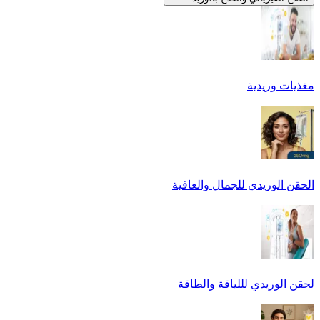
مغذيات وريدية
الحقن الوريدي للجمال والعافية
لحقن الوريدي لللياقة والطاقة