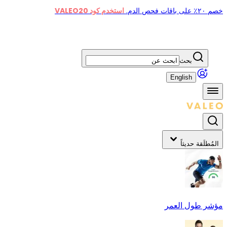
خصم ٢٠٪ على باقات فحص الدم.
استخدم كود VALEO20
بحث
English
المُطلَقة حديثاً
مؤشر طول العمر