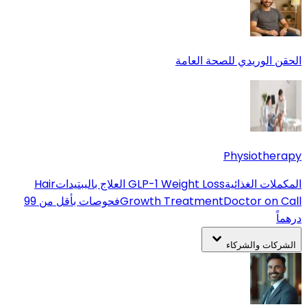
الحقن الوريدي للصحة العامة
Physiotherapy
المكملات الغذائية
GLP-1 Weight Loss
العلاج بالببتيدات
Hair
Doctor on Call
Growth Treatment
فحوصات بأقل من 99
درهماً
الشركات والشركاء