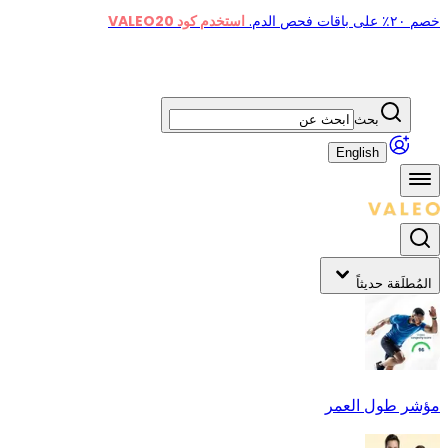
خصم ٢٠٪ على باقات فحص الدم.
استخدم كود VALEO20
بحث
English
المُطلَقة حديثاً
مؤشر طول العمر