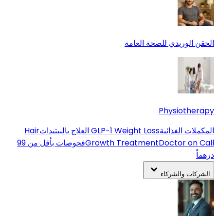
الحقن الوريدي للصحة العامة
Physiotherapy
المكملات الغذائية
GLP-1 Weight Loss
العلاج بالببتيدات
Hair
Doctor on Call
Growth Treatment
فحوصات بأقل من 99
درهماً
الشركات والشركاء