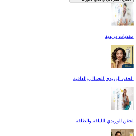
مغذيات وريدية
الحقن الوريدي للجمال والعافية
لحقن الوريدي لللياقة والطاقة