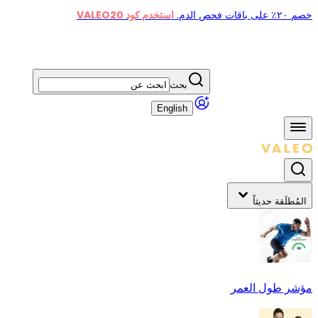
خصم ٢٠٪ على باقات فحص الدم.
استخدم كود VALEO20
بحث
English
المُطلَقة حديثاً
مؤشر طول العمر