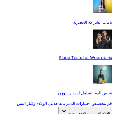
باقات الشراكة الحصرية
Blood Tests for Wearables
فحص الدم الشامل لفقدان الوزن
قم بتخصيص اختبارات الدم
رعاية حديثي الولادة وكبار السن
العلاج الفيزيائي والعلاج بالوريد