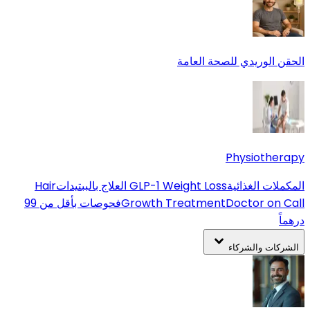
الحقن الوريدي للصحة العامة
Physiotherapy
المكملات الغذائية
GLP-1 Weight Loss
العلاج بالببتيدات
Hair
Doctor on Call
Growth Treatment
فحوصات بأقل من 99
درهماً
الشركات والشركاء