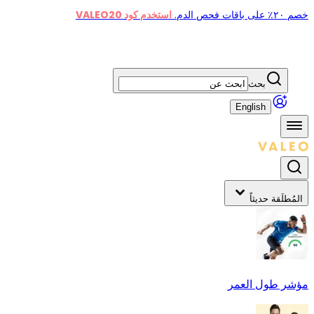
خصم ٢٠٪ على باقات فحص الدم.
استخدم كود VALEO20
بحث
English
المُطلَقة حديثاً
مؤشر طول العمر