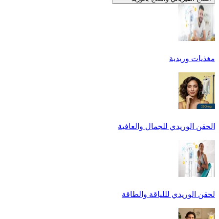
مغذيات وريدية
الحقن الوريدي للجمال والعافية
لحقن الوريدي لللياقة والطاقة